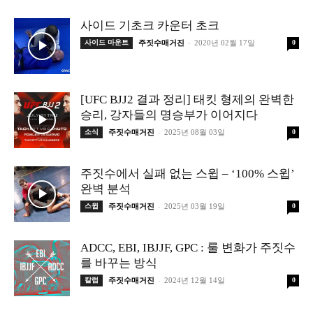
사이드 기초크 카운터 초크
-
사이드 마운트
주짓수매거진
2020년 02월 17일
0
[UFC BJJ2 결과 정리] 태킷 형제의 완벽한
승리, 강자들의 명승부가 이어지다
-
소식
주짓수매거진
2025년 08월 03일
0
주짓수에서 실패 없는 스윕 – ‘100% 스윕’
완벽 분석
-
스윕
주짓수매거진
2025년 03월 19일
0
ADCC, EBI, IBJJF, GPC : 룰 변화가 주짓수
를 바꾸는 방식
-
칼럼
주짓수매거진
2024년 12월 14일
0