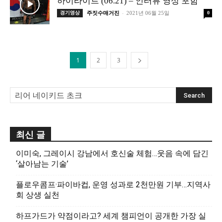
하이라이트 (06.21) – 인터뷰 영상 포함
-
경기영상
주짓수매거진
2021년 06월 25일
0
1
2
3
최신 글
이미숙, 그레이시 강남에서 호신술 체험…웃음 속에 담긴
‘살아남는 기술’
플로우콤프·파이바컵, 운영 성과로 2천만원 기부…지역사
회 상생 실천
하프가드가 약점이라고? 세계 챔피언이 공개한 가장 실