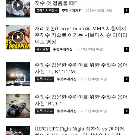
짓수 첫 걸음을 떼다
-
그레이시주짓수
주짓수매거진
2024년 03월 19일
0
개리토논(Garry Tonon)의 MMA 시합에서
주짓수 기술로 이기는 서브미션 승 하이라
이트 영상
-
경기영상
주짓수매거진
2023년 09월 04일
0
주짓수 입문한 주린이를 위한 주짓수 용어
사전 ‘J’,’K’,’L’,’M’
-
입문/가이드
주짓수매거진
2021년 08월 31일
0
주짓수 입문한 주린이를 위한 주짓수 용어
사전 ‘B’,’C’
-
입문/가이드
주짓수매거진
2021년 08월 03일
0
[UFC] UFC Fight Night 정찬성 vs 댄 이게