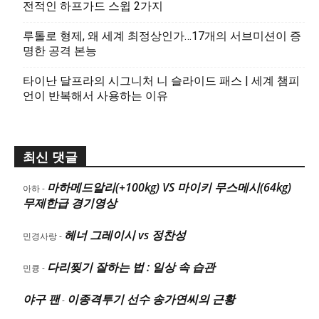
전적인 하프가드 스윕 2가지
루톨로 형제, 왜 세계 최정상인가…17개의 서브미션이 증
명한 공격 본능
타이난 달프라의 시그니처 니 슬라이드 패스 | 세계 챔피
언이 반복해서 사용하는 이유
최신 댓글
마하메드알리(+100kg) VS 마이키 무스메시(64kg)
아하
-
무제한급 경기영상
헤너 그레이시 vs 정찬성
민경사랑
-
다리찢기 잘하는 법 : 일상 속 습관
민큥
-
야구 팬
이종격투기 선수 송가연씨의 근황
-