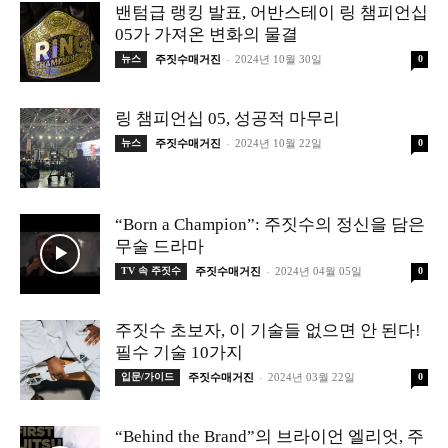
밴텀급 랭킹 발표, 어반스테이 링 챔피언십
05가 가져온 변화의 물결
-
뉴스
주짓수매거진
2024년 10월 30일
0
링 챔피언십 05, 성공적 마무리
-
뉴스
주짓수매거진
2024년 10월 22일
0
“Born a Champion”: 주짓수의 정신을 담은
무술 드라마
-
TV 속 주짓수
주짓수매거진
2024년 04월 05일
0
주짓수 초보자, 이 기술들 없으면 안 된다!
필수 기술 10가지
-
입문/가이드
주짓수매거진
2024년 03월 22일
0
“Behind the Brand”의 브라이언 엘리엇, 주