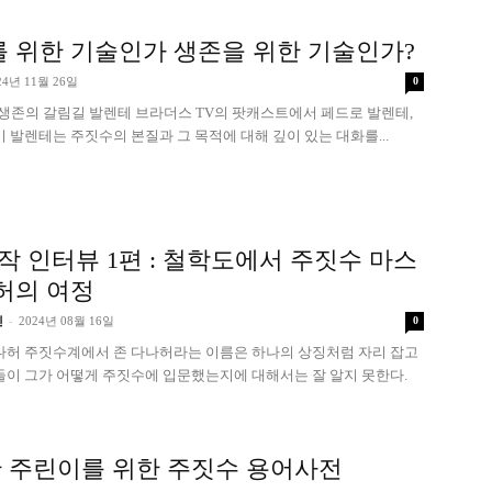
를 위한 기술인가 생존을 위한 기술인가?
24년 11월 26일
0
 생존의 갈림길 발렌테 브라더스 TV의 팟캐스트에서 페드로 발렌테,
기 발렌테는 주짓수의 본질과 그 목적에 대해 깊이 있는 대화를...
작 인터뷰 1편 : 철학도에서 주짓수 마스
나허의 여정
-
진
2024년 08월 16일
0
다나허 주짓수계에서 존 다나허라는 이름은 하나의 상징처럼 자리 잡고
들이 그가 어떻게 주짓수에 입문했는지에 대해서는 잘 알지 못한다.
 주린이를 위한 주짓수 용어사전