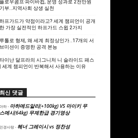
플로우콤프·파이바컵, 운영 성과로 2천만원
기부…지역사회 상생 실천
하프가드가 약점이라고? 세계 챔피언이 공개
한 가장 실전적인 하프가드 스윕 2가지
루톨로 형제, 왜 세계 최정상인가…17개의 서
브미션이 증명한 공격 본능
타이난 달프라의 시그니처 니 슬라이드 패스
| 세계 챔피언이 반복해서 사용하는 이유
최신 댓글
마하메드알리(+100kg) VS 마이키 무
아하
-
스메시(64kg) 무제한급 경기영상
헤너 그레이시 vs 정찬성
민경사랑
-