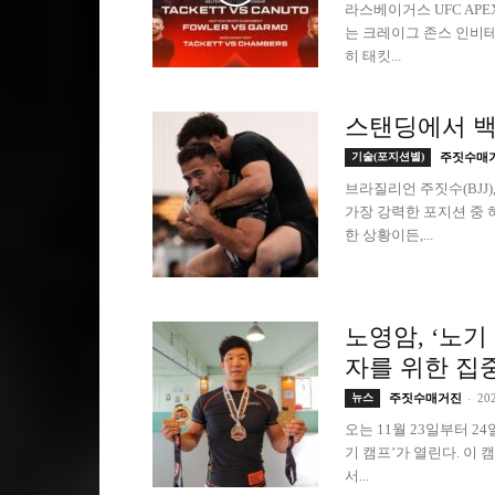
라스베이거스 UFC APEX
는 크레이그 존스 인비테
히 태킷...
스탠딩에서 백
기술(포지션별)
주짓수매
브라질리언 주짓수(BJJ
가장 강력한 포지션 중 
한 상황이든,...
노영암, ‘노기
자를 위한 집
-
뉴스
주짓수매거진
20
오는 11월 23일부터 
기 캠프’가 열린다. 이
서...