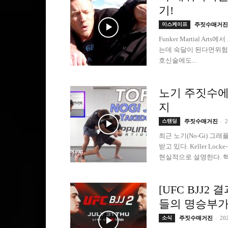
기!
이스케이프
주짓수매거진
Funker Martial 
는데 숙달이 된다면위험한
호신술에도...
노기 주짓수에
지
-
스탠딩
주짓수매거진
최근 노기(No-Gi) 
받고 있다. Keller Lo
현실적으로 설명한다. 핵
[UFC BJJ2
들의 명승부가
-
소식
주짓수매거진
20