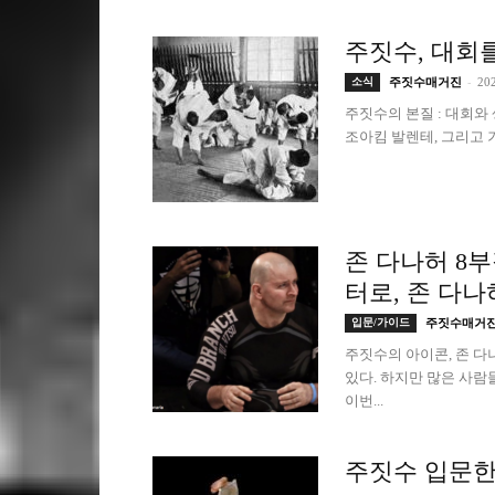
주짓수, 대회
-
소식
주짓수매거진
20
주짓수의 본질 : 대회와
조아킴 발렌테, 그리고 
존 다나허 8부
터로, 존 다
입문/가이드
주짓수매거
주짓수의 아이콘, 존 
있다. 하지만 많은 사람
이번...
주짓수 입문한