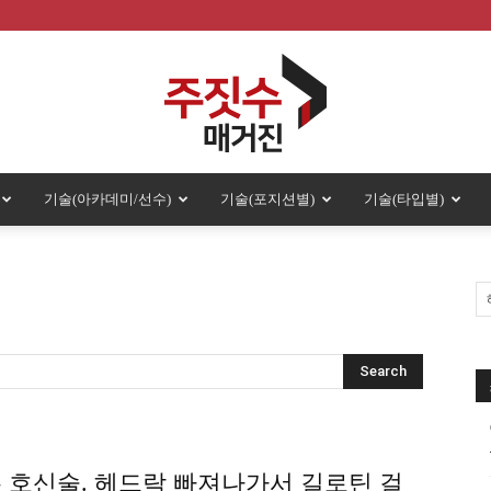
기술(아카데미/선수)
기술(포지션별)
기술(타입별)
주
짓
 호신술. 헤드락 빠져나가서 길로틴 걸