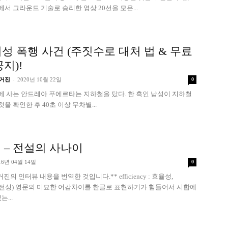
에서 그라운드 기술로 승리한 영상 20선을 모은...
여성 폭행 사건 (주짓수로 대처 법 & 무료
지)!
-
거진
2020년 10월 22일
0
미에 사는 안드레아 푸에르타는 지하철을 탔다. 한 흑인 남성이 지하철
을 확인한 후 40초 이상 무차별...
 – 전설의 사나이
16년 04월 14일
0
진의 인터뷰 내용을 번역한 것입니다.** efficiency : 효율성,
 실효성(실전성) 영문의 미묘한 어감차이를 한글로 표현하기가 힘들어서 시합에
...