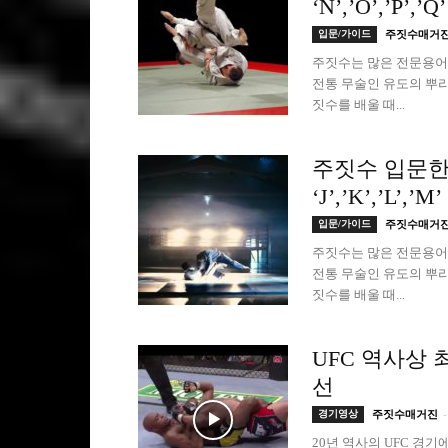
‘N’,’O’,’P’,’Q’
입문/가이드
주짓수매거
주짓수는 많은 전문용어
전통 무술인 유도의 뿌리
짓수를 배울 때...
주짓수 입문한
‘J’,’K’,’L’,’M’
입문/가이드
주짓수매거
주짓수는 많은 전문용어
전통 무술인 유도의 뿌리
짓수를 배울 때...
UFC 역사상
선
-
경기영상
주짓수매거진
20년 역사의 UFC 경