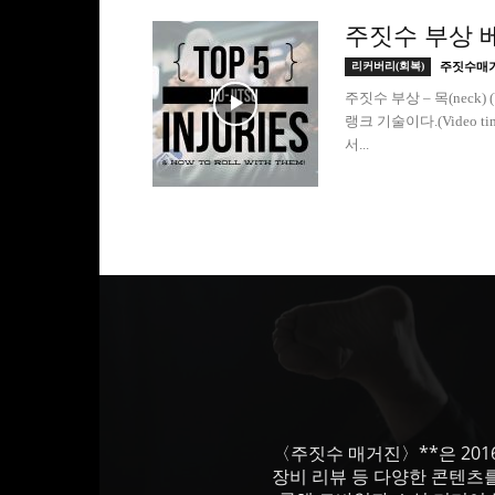
주짓수 부상 베스트
리커버리(회복)
주짓수매
주짓수 부상 – 목(neck)
랭크 기술이다.(Video 
서...
〈주짓수 매거진〉**은 201
장비 리뷰 등 다양한 콘텐츠