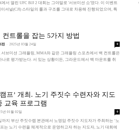
에서 열린 UFC BJJ 2 대회는 그야말로 '서브미션 쇼'였다. 이 이벤트
이셔널(CJI) 스타일의 룰과 구조를 그대로 차용해 진행되었으며, 특
 컨트롤을 잡는 5가지 방법
-
거진
2025년 03월 24일
0
), 서브미션 그래플링, MMA와 같은 그래플링 스포츠에서 백 컨트롤은
하나로 평가받는다. 서 있는 상황이든, 그라운드에서 백 마운트를 취
 캠프’ 개최. 노기 주짓수 수련자와 지도
중 교육 프로그램
25년 01월 02일
0
24일까지 부산 주짓수랩 본관에서 노영암 주짓수 지도자가 주최하는 ‘노
 캠프는 노기 수련을 체계적으로 운영하고자 하는 지도자, 노기 대회에