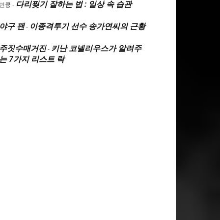
다리찢기 잘하는 법 : 일상 속 습관
민큥
-
야구 팬
이종격투기 선수 송가연씨의 근황
-
주짓수매거진
키난 코넬리우스가 알려주
-
는 7가지 리스트 락