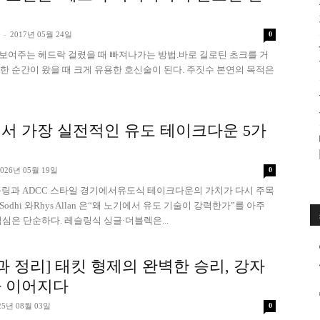
수
-
2017년 05월 24일
0
Arts에서 보여주는 헤드락 걸렸을 때 빠져나가는 방법.바로 길로틴 초크를 거
 순간이 왔을 때 크게 유용한 호신술이 된다. 주짓수 본연의 목적은
매
서 가장 실전적인 유도 테이크다운 5가
2026년 05월 19일
0
그래플링과 ADCC 스타일 경기에서유도식 테이크다운의 가치가 다시 주목
거
cke-Sodhi 와Rhys Allan 은“왜 노기에서 유도 기술이 강력한가”를 아주
심은 단순하다. 레슬링식 싱글·더블렉은...
 결과 정리] 태킷 형제의 완벽한 승리, 강자
 이어지다
진
25년 08월 03일
0