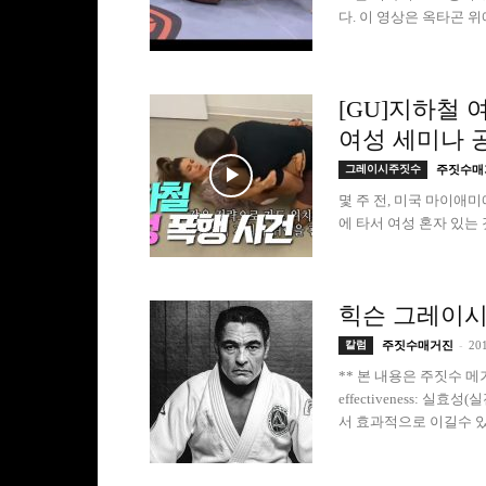
다. 이 영상은 옥타곤 위
[GU]지하철 
여성 세미나 공
그레이시주짓수
주짓수매
몇 주 전, 미국 마이애
에 타서 여성 혼자 있는 것
힉슨 그레이시
-
칼럼
주짓수매거진
20
** 본 내용은 주짓수 메거
effectiveness:
서 효과적으로 이길수 있는