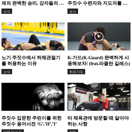
제의 완벽한 승리, 강자들의 명
주짓수 수련자와 지도자를 위
승부가 이어지다
한 집중 교육...
소식
뉴스
노기 주짓수에서 하체관절기
K-가드(K-Guard) 완벽하게 사
를 허용하는 이유
용해보자! (feat.라클란 길레스)
소식
하프가드
주짓수 입문한 주린이를 위한
타 체육관에 방문할 때 알아야
주짓수 용어사전 ‘G’,’H’,’I’
하는 사항