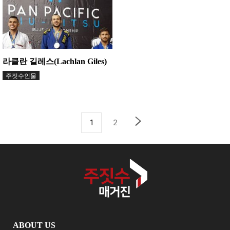
라클란 길레스(Lachlan Giles)
주짓수인물
1
2
ABOUT US