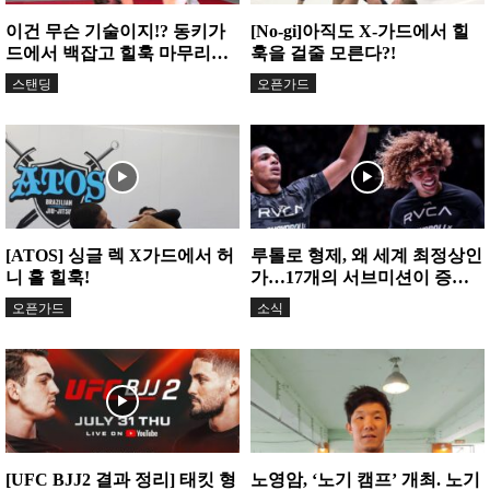
이건 무슨 기술이지!? 동키가
[No-gi]아직도 X-가드에서 힐
드에서 백잡고 힐훅 마무리하
훅을 걸줄 모른다?!
는 방법!
스탠딩
오픈가드
[ATOS] 싱글 렉 X가드에서 허
루톨로 형제, 왜 세계 최정상인
니 홀 힐훅!
가…17개의 서브미션이 증명
한 공격 본능
오픈가드
소식
[UFC BJJ2 결과 정리] 태킷 형
노영암, ‘노기 캠프’ 개최. 노기