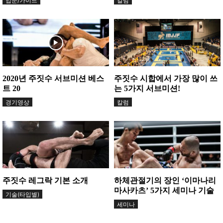
입문/가이드
칼럼
2020년 주짓수 서브미션 베스
주짓수 시합에서 가장 많이 쓰
트 20
는 5가지 서브미션!
경기영상
칼럼
주짓수 레그락 기본 소개
하체관절기의 장인 ‘이마나리
마사카츠’ 5가지 세미나 기술
기술(타입별)
세미나