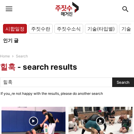
시합일정
주짓수란
주짓수소식
기술(타입별)
기술(
인기 글
Home
Search
힐훅
-
search results
If you_re not happy with the results, please do another search