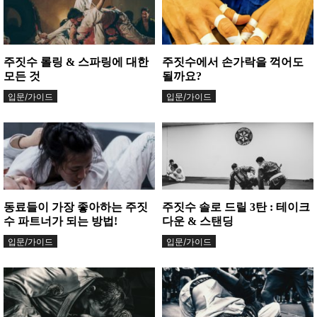
주짓수 롤링 & 스파링에 대한
주짓수에서 손가락을 꺽어도
모든 것
될까요?
입문/가이드
입문/가이드
동료들이 가장 좋아하는 주짓
주짓수 솔로 드릴 3탄 : 테이크
수 파트너가 되는 방법!
다운 & 스탠딩
입문/가이드
입문/가이드