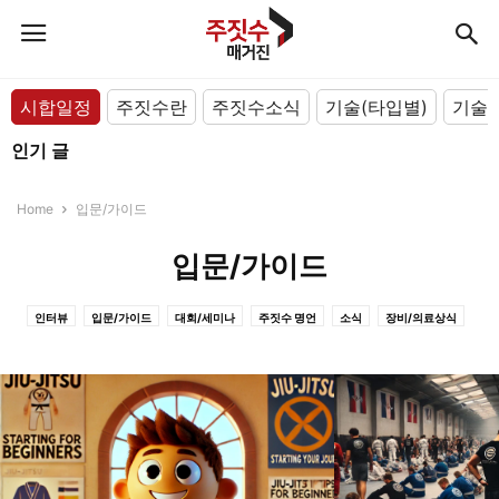
시합일정
주짓수란
주짓수소식
기술(타입별)
기술(
인기 글
Home
입문/가이드
입문/가이드
인터뷰
입문/가이드
대회/세미나
주짓수 명언
소식
장비/의료상식
TV 속 주짓수
기술(아카데미/선수)
기술(포지션별)
기술(타입별)
주짓수란