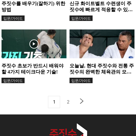
주짓수를 배우기(잘하기) 위한
신규 화이트벨트 수련생이 주
방법
짓수에 빠르게 적응할 수 있는
5가지 움직임
입문/가이드
입문/가이드
주짓수 초보가 반드시 배워야
오늘날, 현대 주짓수와 전통 주
할 4가지 테이크다운 기술!
짓수의 완벽한 체육관의 모습
이란?
입문/가이드
입문/가이드
1
2