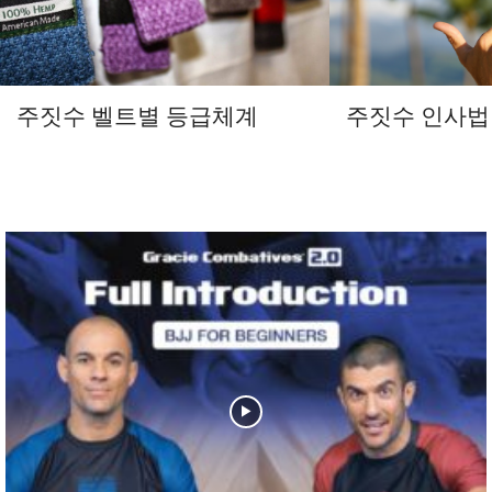
주짓수 벨트별 등급체계
주짓수 인사법