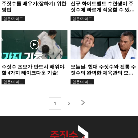
주짓수를 배우기(잘하기) 위한
신규 화이트벨트 수련생이 주
방법
짓수에 빠르게 적응할 수 있는
5가지 움직임
입문/가이드
입문/가이드
주짓수 초보가 반드시 배워야
오늘날, 현대 주짓수와 전통 주
할 4가지 테이크다운 기술!
짓수의 완벽한 체육관의 모습
이란?
입문/가이드
입문/가이드
1
2