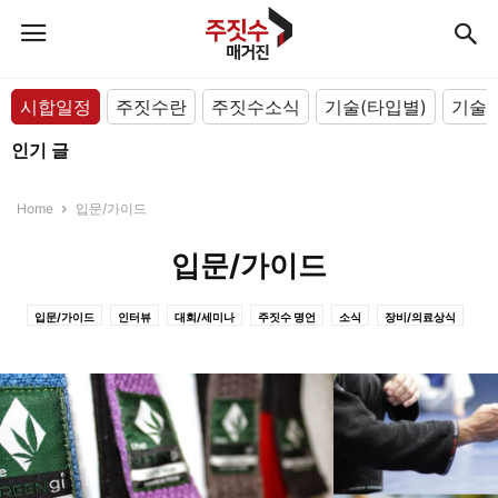
시합일정
주짓수란
주짓수소식
기술(타입별)
기술(
인기 글
Home
입문/가이드
입문/가이드
입문/가이드
인터뷰
대회/세미나
주짓수 명언
소식
장비/의료상식
TV 속 주짓수
기술(아카데미/선수)
기술(포지션별)
기술(타입별)
주짓수란