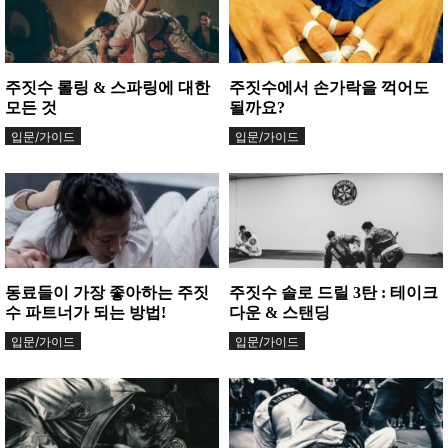
주짓수 롤링 & 스파링에 대한
주짓수에서 손가락을 꺽어도
모든 것
될까요?
입문/가이드
입문/가이드
동료들이 가장 좋아하는 주짓
주짓수 솔로 드릴 3탄 : 테이크
수 파트너가 되는 방법!
다운 & 스탠딩
입문/가이드
입문/가이드