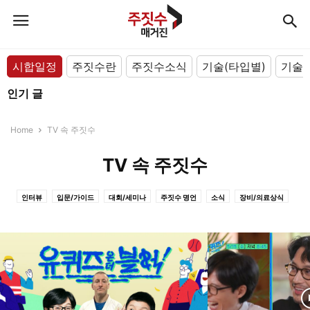
시합일정
주짓수란
주짓수소식
기술(타입별)
기술(
인기 글
Home
TV 속 주짓수
TV 속 주짓수
인터뷰
입문/가이드
대회/세미나
주짓수 명언
소식
장비/의료상식
TV 속 주짓수
기술(아카데미/선수)
기술(포지션별)
기술(타입별)
주짓수란