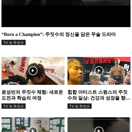
“Born a Champion”: 주짓수의 정신을 담은 무술 드라마
TV 속 주짓수
윤성빈의 주짓수 체험: 새로운
힙합 아티스트 스윙스의 주짓
도전과 학습의 여정
수와 일상: 건강과 성장을 향한
여정
TV 속 주짓수
TV 속 주짓수