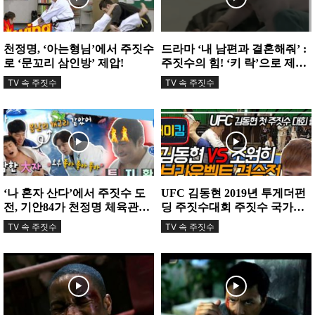
천정명, ‘아는형님’에서 주짓수
드라마 ‘내 남편과 결혼해줘’ :
로 ‘문꼬리 삼인방’ 제압!
주짓수의 힘! ‘키 락’으로 제압
하다
TV 속 주짓수
TV 속 주짓수
‘나 혼자 산다’에서 주짓수 도
UFC 김동현 2019년 투게더펀
전, 기안84가 천정명 체육관에
딩 주짓수대회 주짓수 국가대
서 땀을 흘렸다
표 조원희 선수와의 본인 주짓
TV 속 주짓수
TV 속 주짓수
수...