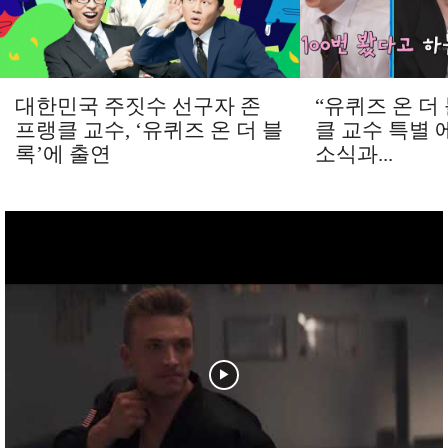
대한민국 주짓수 선구자 존
“유퀴즈 온 더
프랭클 교수, ‘유퀴즈 온 더 블
클 교수 특별
록’에 출연
소식과...