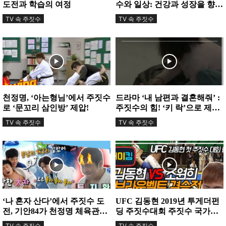
도전과 학습의 여정
수와 일상: 건강과 성장을 향한
여정
TV 속 주짓수
TV 속 주짓수
천정명, ‘아는형님’에서 주짓수
드라마 ‘내 남편과 결혼해줘’ :
로 ‘문꼬리 삼인방’ 제압!
주짓수의 힘! ‘키 락’으로 제압
하다
TV 속 주짓수
TV 속 주짓수
‘나 혼자 산다’에서 주짓수 도
UFC 김동현 2019년 투게더펀
전, 기안84가 천정명 체육관에
딩 주짓수대회 주짓수 국가대
서 땀을 흘렸다
표 조원희 선수와의 본인 주짓
TV 속 주짓수
TV 속 주짓수