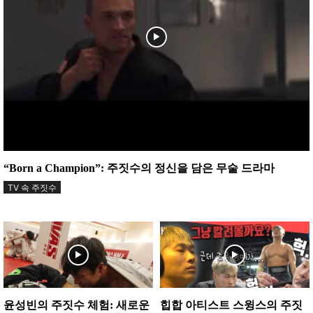
“Born a Champion”: 주짓수의 정신을 담은 무술 드라마
TV 속 주짓수
윤성빈의 주짓수 체험: 새로운
힙합 아티스트 스윙스의 주짓