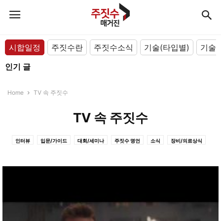
시합일정
주짓수란
주짓수소식
기술(타입별)
기술(
인기 글
Home
TV 속 주짓수
TV 속 주짓수
인터뷰
입문/가이드
대회/세미나
주짓수 명언
소식
장비/의료상식
TV 속 주짓수
기술(아카데미/선수)
기술(포지션별)
기술(타입별)
주짓수란