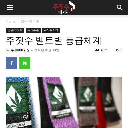
Home
입문/가이드
입문/가이드
주짓수란
주짓수소개
주짓수 벨트별 등급체계
By
주짓수매거진
-
49793
0
2016년 04월 28일