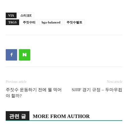
VIA
스티코E
TAGS
주짓수띠
bga-balanced
주짓수벨트
Previous article
Next article
주짓수 운동하기 전에 뭘 먹어
SJJIF 경기 규정 – 두마우컵
야 할까?
관련 글
MORE FROM AUTHOR