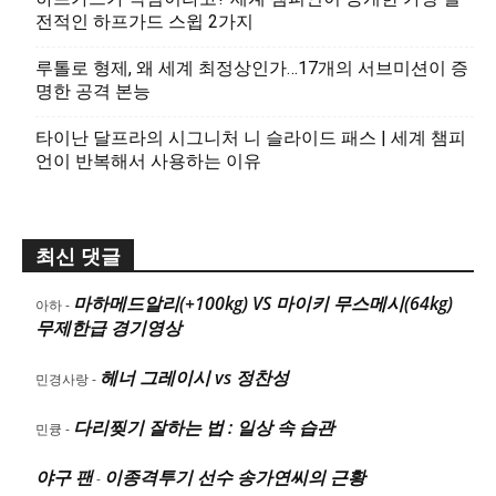
전적인 하프가드 스윕 2가지
루톨로 형제, 왜 세계 최정상인가…17개의 서브미션이 증
명한 공격 본능
타이난 달프라의 시그니처 니 슬라이드 패스 | 세계 챔피
언이 반복해서 사용하는 이유
최신 댓글
마하메드알리(+100kg) VS 마이키 무스메시(64kg)
아하
-
무제한급 경기영상
헤너 그레이시 vs 정찬성
민경사랑
-
다리찢기 잘하는 법 : 일상 속 습관
민큥
-
야구 팬
이종격투기 선수 송가연씨의 근황
-