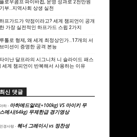
플로우콤프·파이바컵, 운영 성과로 2천만원
기부…지역사회 상생 실천
하프가드가 약점이라고? 세계 챔피언이 공개
한 가장 실전적인 하프가드 스윕 2가지
루톨로 형제, 왜 세계 최정상인가…17개의 서
브미션이 증명한 공격 본능
타이난 달프라의 시그니처 니 슬라이드 패스
| 세계 챔피언이 반복해서 사용하는 이유
최신 댓글
마하메드알리(+100kg) VS 마이키 무
아하
-
스메시(64kg) 무제한급 경기영상
헤너 그레이시 vs 정찬성
민경사랑
-