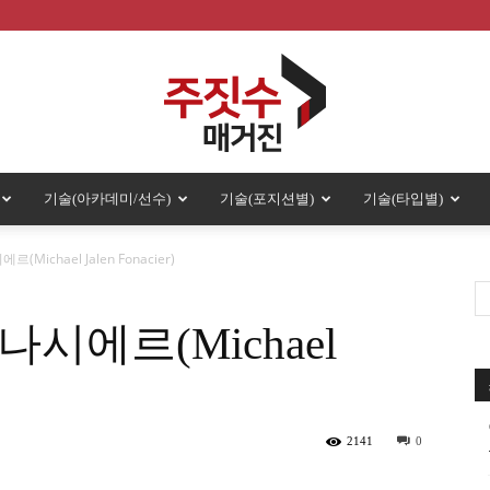
기술(아카데미/선수)
기술(포지션별)
기술(타입별)
주
ichael Jalen Fonacier)
시에르(Michael
짓
2141
0