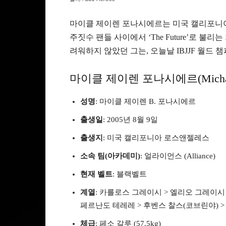
마이클 제이렌 포나시에르는 미국 캘리포니아
주짓수 팬들 사이에서 ‘The Future’로 
려워하지 않았던 그는, 오늘날 IBJJF 월드
마이클 제이렌 포나시에르(Michael Ja
성명
: 마이클 제이렌 B. 포나시에르
출생일
: 2005년 8월 9일
출생지
: 미국 캘리포니아 로스앤젤레스
소속 팀(아카데미)
: 얼라이언스 (Alliance)
현재 벨트
: 블랙벨트
계열
: 카를로스 그레이시 > 엘리오 그레이시
페르난도 테레레 > 후벤스 찰스(코브린야) 
체급
: 페소 갈루 (57.5kg)