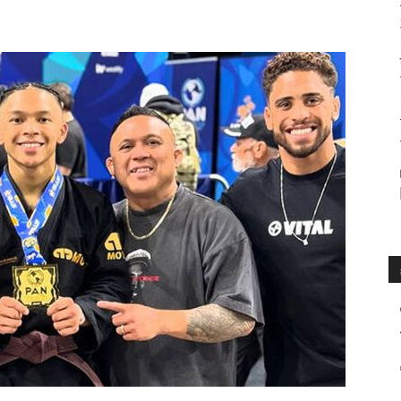
수
매
거
진