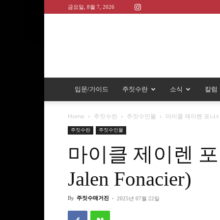
금요일, 8월 7, 2026
입문/가이드
주짓수란
소식
칼럼
Home
주짓수란
주짓수인물
마이클 제이렌 포나시에르(M
주짓수란
주짓수인물
마이클 제이렌 포나
Jalen Fonacier)
By
주짓수매거진
-
2025년 07월 22일