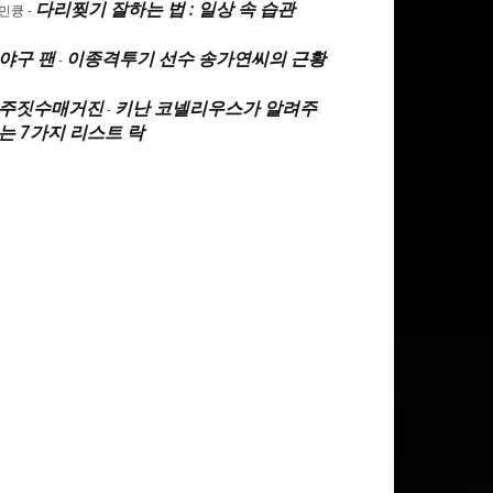
다리찢기 잘하는 법 : 일상 속 습관
민큥
-
야구 팬
이종격투기 선수 송가연씨의 근황
-
주짓수매거진
키난 코넬리우스가 알려주
-
는 7가지 리스트 락