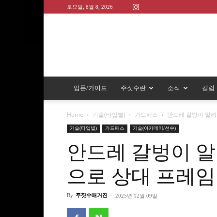
토요일, 8월 8, 2026
입문/가이드
주짓수란
소식
칼럼
Home
기술(타입별)
가드패스
안드레 갈벙이 알려
기술(타입별)
가드패스
기술(아카데미/선수)
안드레 갈벙이 
으로 상대 프레임
By
주짓수매거진
-
2025년 12월 09일