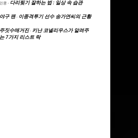
다리찢기 잘하는 법 : 일상 속 습관
민큥
-
야구 팬
이종격투기 선수 송가연씨의 근황
-
주짓수매거진
키난 코넬리우스가 알려주
-
는 7가지 리스트 락