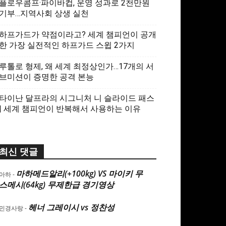
플로우콤프·파이바컵, 운영 성과로 2천만원
기부…지역사회 상생 실천
하프가드가 약점이라고? 세계 챔피언이 공개
한 가장 실전적인 하프가드 스윕 2가지
루톨로 형제, 왜 세계 최정상인가…17개의 서
브미션이 증명한 공격 본능
타이난 달프라의 시그니처 니 슬라이드 패스
| 세계 챔피언이 반복해서 사용하는 이유
최신 댓글
마하메드알리(+100kg) VS 마이키 무
아하
-
스메시(64kg) 무제한급 경기영상
헤너 그레이시 vs 정찬성
민경사랑
-