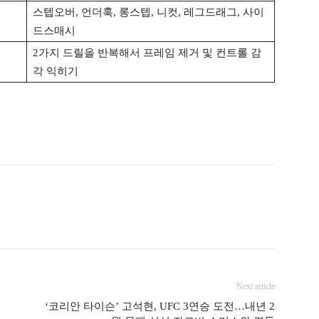
스텝오버, 언더훅, 롱스텝, 니컷, 레그드래그, 사이
드스매시
2가지 드릴을 반복해서 프레임 제거 및 컨트롤 감
각 익히기
Next article
‘코리안 타이슨’ 고석현, UFC 3연승 도전…내년 2