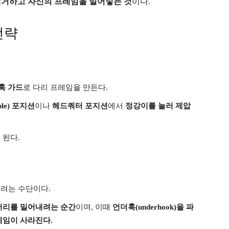
제거하고 자신의 프레임을 밀어넣는 것
이다.
전략
훅 가드
로 다리 프레임을 만든다.
ple) 포지션
이나
헤드쿼터 포지션
에서
정강이를 눌러 제압
 된다.
려는 수단이다.
머리를 밀어내려는 순간
이며, 이때
언더훅(underhook)을 파
레임이 사라진다.