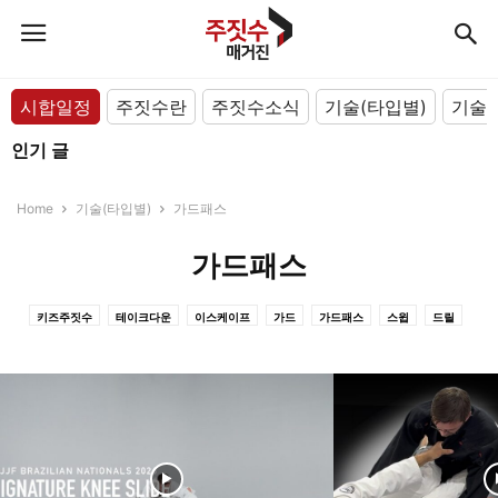
시합일정
주짓수란
주짓수소식
기술(타입별)
기술(
인기 글
Home
기술(타입별)
가드패스
가드패스
키즈주짓수
테이크다운
이스케이프
가드
가드패스
스윕
드릴
리커버리
세미나
호신술
실전주짓수
스파링
서브미션