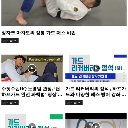
장자크 마차도의 정통 가드 패스 비법
가드패스
주짓수랩HQ 노영암 관장, ‘딥
가드 리커버리의 정석 , 하프가
하프가드 완전 파훼법’ 영상 공
드와 다양한 패스 방어 강좌 출
개
시
가드패스
가드패스