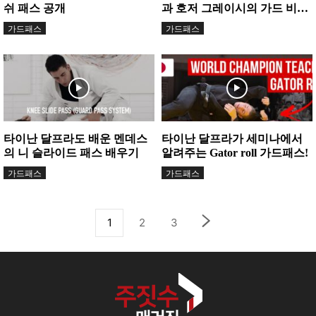
쉬 패스 공개
과 호저 그레이시의 가드 비교
분석
가드패스
가드패스
타이난 달프라도 배운 멘데스
타이난 달프라가 세미나에서
의 니 슬라이드 패스 배우기
알려주는 Gator roll 가드패스!
가드패스
가드패스
1
2
3