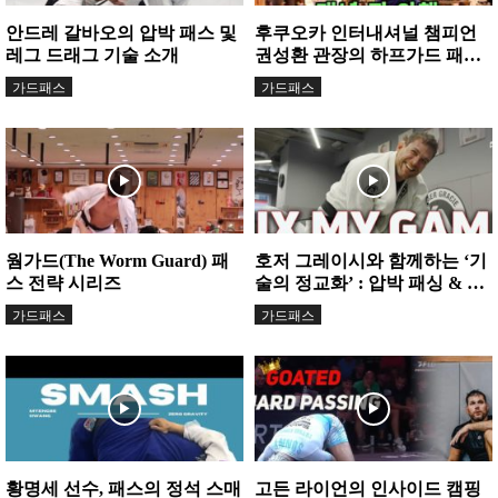
안드레 갈바오의 압박 패스 및
후쿠오카 인터내셔널 챔피언
레그 드래그 기술 소개
권성환 관장의 하프가드 패스
비법 공개
가드패스
가드패스
웜가드(The Worm Guard) 패
호저 그레이시와 함께하는 ‘기
스 전략 시리즈
술의 정교화’ : 압박 패싱 & 초
크 마스터...
가드패스
가드패스
황명세 선수, 패스의 정석 스매
고든 라이언의 인사이드 캠핑