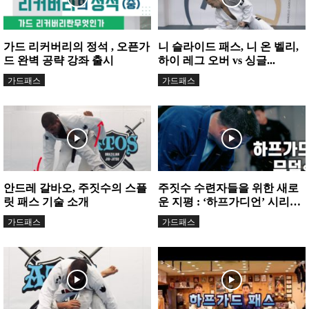
가드 리커버리의 정석 , 오픈가
니 슬라이드 패스, 니 온 벨리,
드 완벽 공략 강좌 출시
하이 레그 오버 vs 싱글...
가드패스
가드패스
안드레 갈바오, 주짓수의 스플
주짓수 수련자들을 위한 새로
릿 패스 기술 소개
운 지평 : ‘하프가디언’ 시리즈
에서 배우는 하프 가드...
가드패스
가드패스