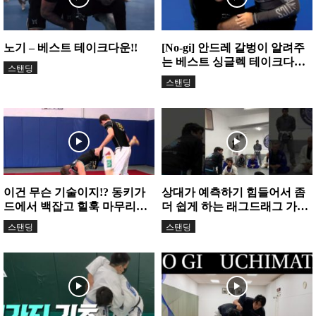
노기 – 베스트 테이크다운!!
[No-gi] 안드레 갈벙이 알려주
는 베스트 싱글렉 테이크다운
스탠딩
원리!
스탠딩
이건 무슨 기술이지!? 동키가
상대가 예측하기 힘들어서 좀
드에서 백잡고 힐훅 마무리하
더 쉽게 하는 래그드래그 가드
는 방법!
패스
스탠딩
스탠딩