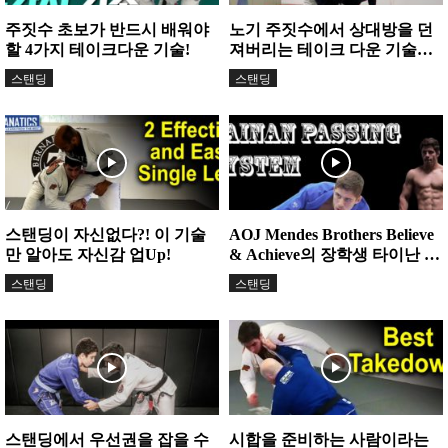
주짓수 초보가 반드시 배워야
노기 주짓수에서 상대방을 던
할 4가지 테이크다운 기술!
져버리는 테이크 다운 기술
‘Uchi mata’
스탠딩
스탠딩
스탠딩이 자신없다?! 이 기술
AOJ Mendes Brothers Believe
만 알아도 자신감 업Up!
& Achieve의 장학생 타이난 달
프라의 가드패스 시스템...
스탠딩
스탠딩
스탠딩에서 우선권을 잡을 수
시합을 준비하는 사람이라는