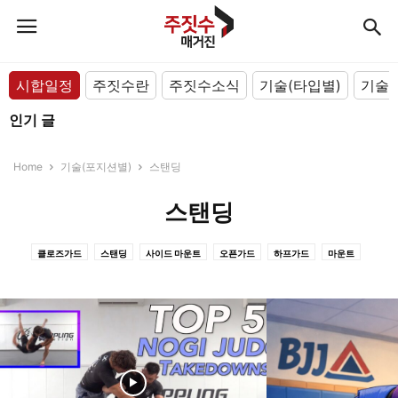
시합일정
주짓수란
주짓수소식
기술(타입별)
기술(
인기 글
Home
기술(포지션별)
스탠딩
스탠딩
클로즈가드
스탠딩
사이드 마운트
오픈가드
하프가드
마운트
백 마운트
싯팅가드