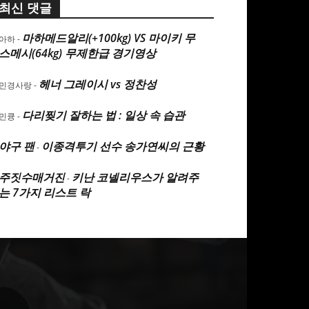
최신 댓글
마하메드알리(+100kg) VS 마이키 무
아하
-
스메시(64kg) 무제한급 경기영상
헤너 그레이시 vs 정찬성
민경사랑
-
다리찢기 잘하는 법 : 일상 속 습관
민큥
-
야구 팬
이종격투기 선수 송가연씨의 근황
-
주짓수매거진
키난 코넬리우스가 알려주
-
는 7가지 리스트 락