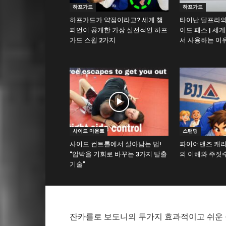
하프가드
하프가드
하프가드가 약점이라고? 세계 챔
타이난 달프라의
피언이 공개한 가장 실전적인 하프
이드 패스 | 세
가드 스윕 2가지
서 사용하는 이
사이드 마운트
스탠딩
사이드 컨트롤에서 살아남는 법!
파이어맨즈 캐리(Fi
“압박을 기회로 바꾸는 3가지 탈출
의 이해와 주짓
기술”
잔카를로 보도니의 두가지 효과적이고 쉬운