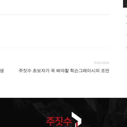
Next article
학생
주짓수 초보자가 꼭 봐야할 힉슨그레이시의 조언