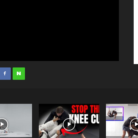
수
매
거
진