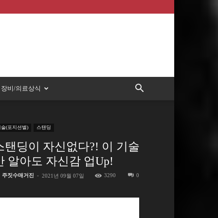
장비/의료상식
기술(포지션별)
스탠딩
스탠딩이 자신없다?! 이 기술
만 알아도 자신감 업Up!
주짓수매거진
-
3290
0
2021년 09월 07일