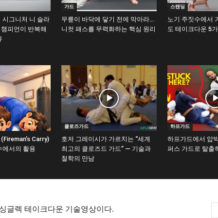
가드
스탠딩
 시그니처 니 슬라
무릎이 바닥에 닿기 전에 막아라…
노기 주짓수에서 
계 챔피언이 반복해
니컷 패스를 무력화하는 핵심 원리
도 테이크다운 5
유
클로즈가드
하프가드
reman’s Carry)
호저 그레이시가 가르치는 “세계
하프가드에서 압박
수에서의 활용
최고의 클로즈드 가드” — 기술과
퍼스 가드로 탈출
철학의 만남
 싱글렉 테이크다운 기술영상이다.