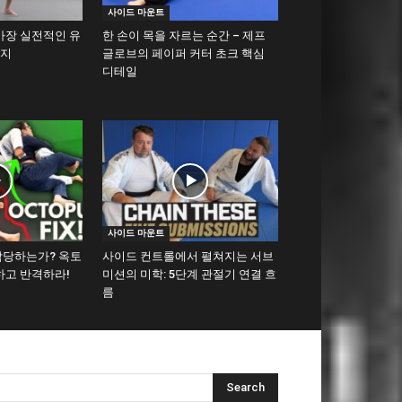
사이드 마운트
가장 실전적인 유
한 손이 목을 자르는 순간 – 제프
가지
글로브의 페이퍼 커터 초크 핵심
디테일
사이드 마운트
당하는가? 옥토
사이드 컨트롤에서 펼쳐지는 서브
하고 반격하라!
미션의 미학: 5단계 관절기 연결 흐
름