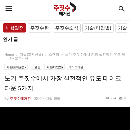
시합일정
주짓수란
주짓수소식
기술(타입별)
기술(
인기 글
Home
기술(포지션별)
스탠딩
노기 주짓수에서 가장 실전적인 유도 테
이크다운 5가지
기술(포지션별)
스탠딩
기술(타입별)
테이크다운
노기 주짓수에서 가장 실전적인 유도 테이크
다운 5가지
724
0
By
주짓수매거진
-
2026년 05월 19일