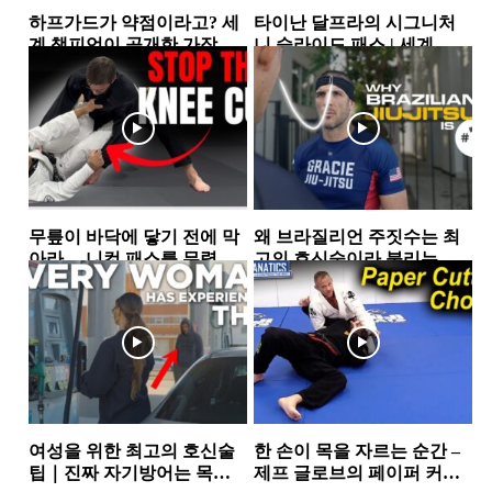
하프가드가 약점이라고? 세
타이난 달프라의 시그니처
계 챔피언이 공개한 가장 실
니 슬라이드 패스 | 세계 챔
전적인 하프가드 스윕 2가지
피언이 반복해서 사용하는...
하프가드
하프가드
무릎이 바닥에 닿기 전에 막
왜 브라질리언 주짓수는 최
아라… 니컷 패스를 무력화
고의 호신술이라 불리는
하는 핵심 원리
가… 그레이시 형제가 말하
가드
그레이시주짓수
는 ‘거리의 과학’
여성을 위한 최고의 호신술
한 손이 목을 자르는 순간 –
팁｜진짜 자기방어는 목소
제프 글로브의 페이퍼 커터