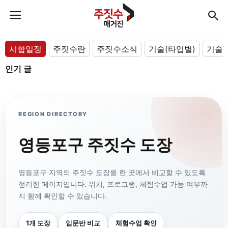
시합일정
주짓수란
주짓수소식
기술(타입별)
기술(
인기 글
REGION DIRECTORY
영등포구 주짓수 도장
영등포구 지역의 주짓수 도장을 한 곳에서 비교할 수 있도록
정리한 페이지입니다. 위치, 프로그램, 체험수업 가능 여부까
지 함께 확인할 수 있습니다.
1개 도장
입문반 비교
체험수업 확인