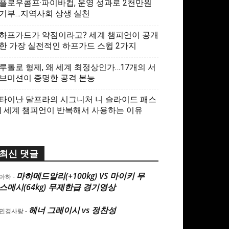
플로우콤프·파이바컵, 운영 성과로 2천만원
기부…지역사회 상생 실천
하프가드가 약점이라고? 세계 챔피언이 공개
한 가장 실전적인 하프가드 스윕 2가지
루톨로 형제, 왜 세계 최정상인가…17개의 서
브미션이 증명한 공격 본능
타이난 달프라의 시그니처 니 슬라이드 패스
| 세계 챔피언이 반복해서 사용하는 이유
최신 댓글
마하메드알리(+100kg) VS 마이키 무
아하
-
스메시(64kg) 무제한급 경기영상
헤너 그레이시 vs 정찬성
민경사랑
-