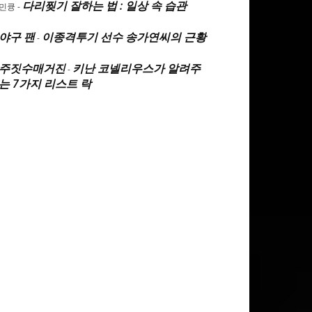
다리찢기 잘하는 법 : 일상 속 습관
민큥
-
야구 팬
이종격투기 선수 송가연씨의 근황
-
주짓수매거진
키난 코넬리우스가 알려주
-
는 7가지 리스트 락