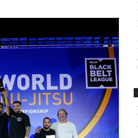
수
매
거
진