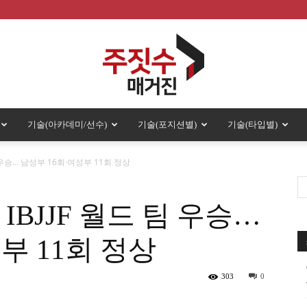
기술(아카데미/선수)
기술(포지션별)
기술(타입별)
주
팀 우승… 남성부 16회·여성부 11회 정상
 IBJJF 월드 팀 우승…
짓
부 11회 정상
303
0