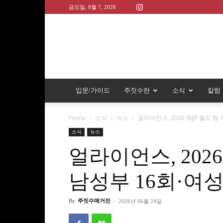
금요일, 8월 7, 2026
입문/가이드
주짓수란
소식
칼럼
Home
소식
뉴스
얼라이언스, 2026 IBJJF 월드 
소식
뉴스
얼라이언스, 2026
남성부 16회·여성
By
주짓수매거진
-
2026년 06월 24일