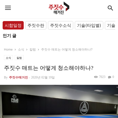
시합일정
주짓수란
주짓수소식
기술(타입별)
기술(
인기 글
Home
소식
칼럼
주짓수 매트는 어떻게 청소해야하나?
소식
칼럼
주짓수 매트는 어떻게 청소해야하나?
7023
0
By
주짓수매거진
-
2020년 02월 19일