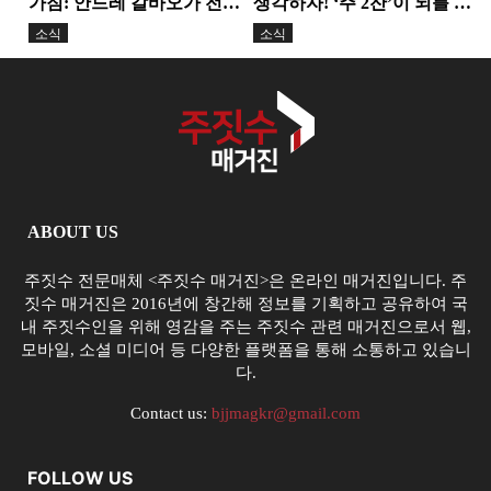
가짐: 안드레 갈바오가 전한
생각하자! ‘주 2잔’이 뇌를 줄
정신력과 변화의 힘
인다. 기술보다 더...
소식
소식
ABOUT US
주짓수 전문매체 <주짓수 매거진>은 온라인 매거진입니다. 주
짓수 매거진은 2016년에 창간해 정보를 기획하고 공유하여 국
내 주짓수인을 위해 영감을 주는 주짓수 관련 매거진으로서 웹,
모바일, 소셜 미디어 등 다양한 플랫폼을 통해 소통하고 있습니
다.
Contact us:
bjjmagkr@gmail.com
FOLLOW US