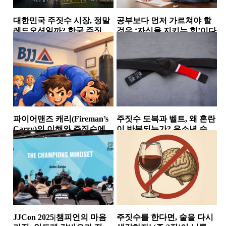
대한민국 주짓수 시장, 정말
공부보다 먼저 가르쳐야 할
레드오션일까? 한국 주짓수
것은 ‘자신을 지키는 힘’이다
시장에서 살아남는 체육관
소식
소식
들의 공통점
파이어맨즈 캐리(Fireman’s
주짓수 도복과 벨트, 왜 혼란
Carry)의 이해와 주짓수에서
이 반복되는가? 유소년 승급
의 활용
논란이 던진 구조적...
테이크다운
소식
JJCon 2025|챔피언의 마음
주짓수를 한다면, 술을 다시