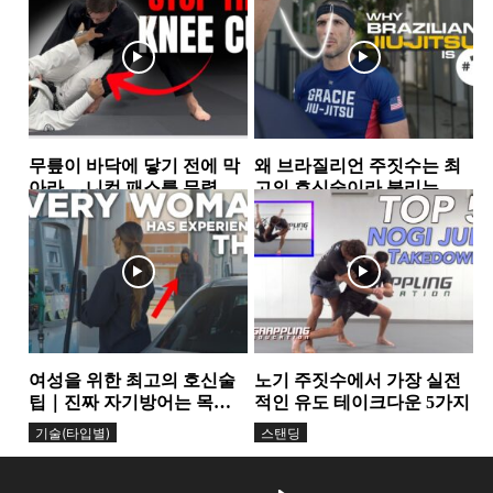
하프가드
하프가드
무릎이 바닥에 닿기 전에 막
왜 브라질리언 주짓수는 최
아라… 니컷 패스를 무력화
고의 호신술이라 불리는
하는 핵심 원리
가… 그레이시 형제가 말하
가드
그레이시주짓수
는 ‘거리의 과학’
여성을 위한 최고의 호신술
노기 주짓수에서 가장 실전
팁｜진짜 자기방어는 목소
적인 유도 테이크다운 5가지
리에서 시작된다
기술(타입별)
스탠딩