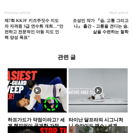
Previous article
Next article
제7회 KKJF 키즈주짓수 지도
조성민 작가 『숨, 고통 그리고
자 자격증 3급 연수회 개최…“안
나』 출간 – 고통을 견디는 숨,
전하고 전문적인 아동 지도 인
삶을 수련하는 철학
력 양성 목표”
관련 글
하프가드가 약점이라고? 세
타이난 달프라의 시그니처
계 챔피언이 공개한 가장 실
니 슬라이드 패스 | 세계 챔
전적인 하프가드 스윕 2가지
피언이 반복해서 사용하는...