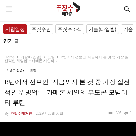
시합일정
주짓수란
주짓수소식
기술(타입별)
기술(
인기 글
Home
기술(타입별)
드릴
B팀에서 선보인 ‘지금까지 본 것 중 가장 실
전적인 워밍업’ – 카메론 셰인의...
기술(타입별)
드릴
B팀에서 선보인 ‘지금까지 본 것 중 가장 실전
적인 워밍업’ – 카메론 셰인의 부도콘 모빌리
티 루틴
1395
0
By
주짓수매거진
-
2025년 05월 07일