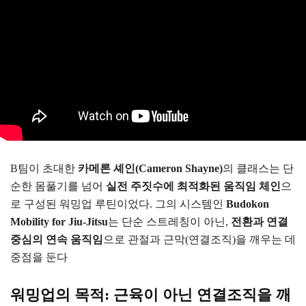
B팀이 초대한
카메론 셰인(Cameron Shayne)
의 클래스는 단
순한 몸풀기를 넘어
실전 주짓수에 최적화된 움직임 체인
으
로 구성된 워밍업 루틴이었다. 그의 시스템인
Budokon
Mobility for Jiu-Jitsu
는 단순 스트레칭이 아닌,
전환과 연결
중심의 연속 움직임
으로 관절과 근막(연결조직)을 깨우는 데
중점을 둔다
워밍업의 목적: 근육이 아닌 연결조직을 깨