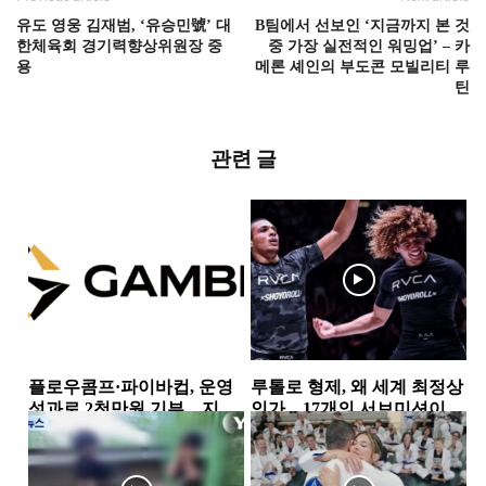
유도 영웅 김재범, ‘유승민號’ 대
B팀에서 선보인 ‘지금까지 본 것
한체육회 경기력향상위원장 중
중 가장 실전적인 워밍업’ – 카
용
메론 셰인의 부도콘 모빌리티 루
틴
관련 글
플로우콤프·파이바컵, 운영
루톨로 형제, 왜 세계 최정상
성과로 2천만원 기부…지역
인가…17개의 서브미션이
사회 상생 실천
증명한 공격 본능
뉴스
소식