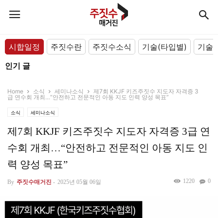
시합일정
주짓수란
주짓수소식
기술(타입별)
기술(
인기 글
Home
소식
세미나소식
제7회 KKJF 키즈주짓수 지도자 자격증 3
급 연수회 개최…“안전하고 전문적인 아동 지도 인력 양성 목표”
소식
세미나소식
제7회 KKJF 키즈주짓수 지도자 자격증 3급 연
수회 개최…“안전하고 전문적인 아동 지도 인
력 양성 목표”
1220
0
By
주짓수매거진
-
2025년 05월 06일