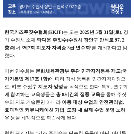
한국키즈주짓수협회(KKJF)
는 오는
2025년 5월 31일(토)
, 경
기 수원시 소재
락다운 주짓수(수원시 장안구 만석로 97, 2
층)
에서
‘제7회 지도자 자격증 3급 연수회’
를 개최한다고 밝
혔다.
이번 연수회는
문화체육관광부 주관 민간자격등록 제도(국
가기본법 제17조 1항)
에 따라 정식 등록된 민간자격과정으
로,
키즈 주짓수 지도자 양성
을 목적으로 한다. 특히, 연수회
에 참여하는 교육생들은
총 8시간의 집중 교육
을 통해 주짓
수의 지도 기술뿐만 아니라
아동 대상 수업의 안전관리법
,
효과적인 커뮤니케이션 기법
,
도장 내 실제 수업 운영 노하
우
등을 체계적으로 학습하게 된다.
협회 관계자는 “키즈 주짓수는 단순한 운동이 아닌, 아이들