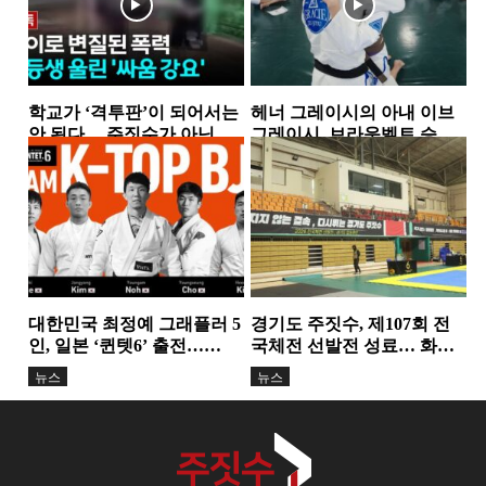
학교가 ‘격투판’이 되어서는
헤너 그레이시의 아내 이브
안 된다… 주짓수가 아닌 폭
그레이시, 브라운벨트 승
력을 배우는 아이들
급…18년간 이어온 헌신과
뉴스
뉴스
성장의 결실
대한민국 최정예 그래플러 5
경기도 주짓수, 제107회 전
인, 일본 ‘퀸텟6’ 출전…
국체전 선발전 성료… 화합
TEAM K-TOP BJJ, 서바이
과 도약의 무대 마련
뉴스
뉴스
벌...