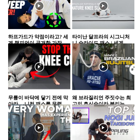
하프가드가 약점이라고? 세
타이난 달프라의 시그니처
계 챔피언이 공개한 가장 실
니 슬라이드 패스 | 세계 챔
전적인 하프가드 스윕 2가지
피언이 반복해서 사용하는...
하프가드
하프가드
무릎이 바닥에 닿기 전에 막
왜 브라질리언 주짓수는 최
아라… 니컷 패스를 무력화
고의 호신술이라 불리는
하는 핵심 원리
가… 그레이시 형제가 말하
가드
그레이시주짓수
는 ‘거리의 과학’