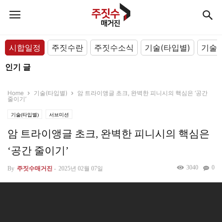
시합일정
주짓수란
주짓수소식
기술(타입별)
기술(
인기 글
Home
기술(타입별)
암 트라이앵글 초크, 완벽한 피니시의 핵심은 ‘공간
줄이기’
기술(타입별)
서브미션
암 트라이앵글 초크, 완벽한 피니시의 핵심은
‘공간 줄이기’
3040
0
By
주짓수매거진
-
2025년 02월 07일