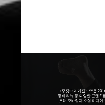
〈주짓수 매거진〉**은 201
장비 리뷰 등 다양한 콘텐츠
롯해 모바일과 소셜 미디어 