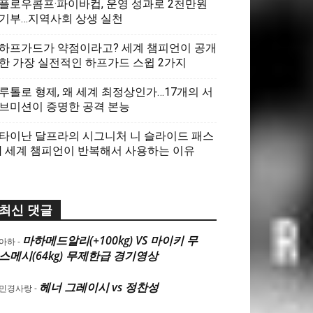
플로우콤프·파이바컵, 운영 성과로 2천만원
기부…지역사회 상생 실천
하프가드가 약점이라고? 세계 챔피언이 공개
한 가장 실전적인 하프가드 스윕 2가지
루톨로 형제, 왜 세계 최정상인가…17개의 서
브미션이 증명한 공격 본능
타이난 달프라의 시그니처 니 슬라이드 패스
| 세계 챔피언이 반복해서 사용하는 이유
최신 댓글
마하메드알리(+100kg) VS 마이키 무
아하
-
스메시(64kg) 무제한급 경기영상
헤너 그레이시 vs 정찬성
민경사랑
-