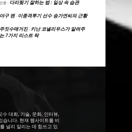
다리찢기 잘하는 법 : 일상 속 습관
민큥
-
야구 팬
이종격투기 선수 송가연씨의 근황
-
주짓수매거진
키난 코넬리우스가 알려주
-
는 7가지 리스트 락
 대회, 기술, 문화, 인터뷰,
있습니다. 현재 웹사이트를 비
를 널리 알리는 데 힘쓰고 있