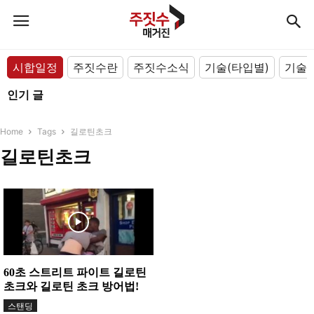
시합일정
주짓수란
주짓수소식
기술(타입별)
기술(
인기 글
Home
Tags
길로틴초크
길로틴초크
60초 스트리트 파이트 길로틴
초크와 길로틴 초크 방어법!
스탠딩