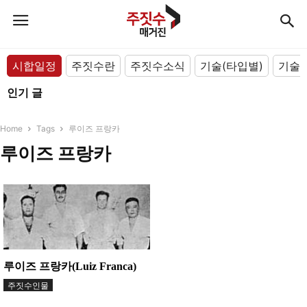
시합일정
주짓수란
주짓수소식
기술(타입별)
기술(
인기 글
Home
Tags
루이즈 프랑카
루이즈 프랑카
루이즈 프랑카(Luiz Franca)
주짓수인물