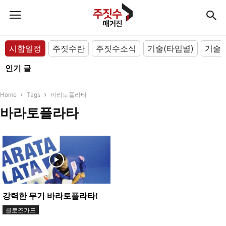
시합일정
주짓수란
주짓수소식
기술(타입별)
기술(
인기 글
Home
Tags
바라토플라타
바라토플라타
강력한 무기 바라토플라타!
클로즈가드