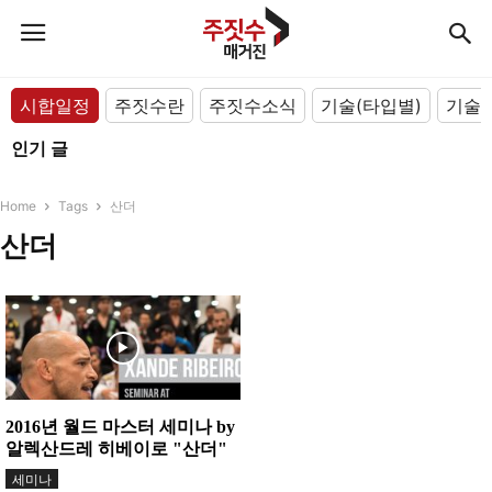
시합일정
주짓수란
주짓수소식
기술(타입별)
기술(
인기 글
Home
Tags
산더
산더
2016년 월드 마스터 세미나 by
알렉산드레 히베이로 "산더"
세미나