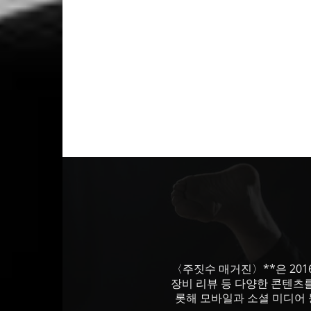
〈주짓수 매거진〉**은 201
장비 리뷰 등 다양한 콘텐츠
롯해 모바일과 소셜 미디어 