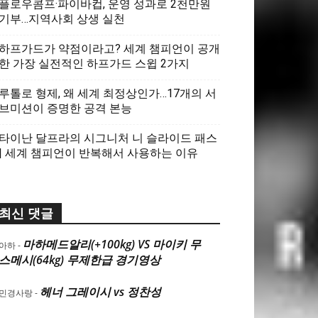
플로우콤프·파이바컵, 운영 성과로 2천만원
기부…지역사회 상생 실천
하프가드가 약점이라고? 세계 챔피언이 공개
한 가장 실전적인 하프가드 스윕 2가지
루톨로 형제, 왜 세계 최정상인가…17개의 서
브미션이 증명한 공격 본능
타이난 달프라의 시그니처 니 슬라이드 패스
| 세계 챔피언이 반복해서 사용하는 이유
최신 댓글
마하메드알리(+100kg) VS 마이키 무
아하
-
스메시(64kg) 무제한급 경기영상
헤너 그레이시 vs 정찬성
민경사랑
-