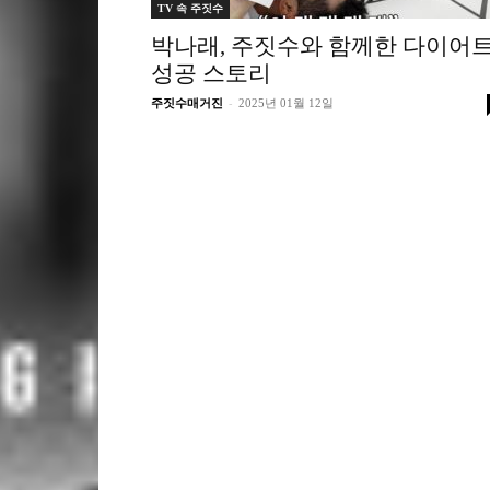
TV 속 주짓수
박나래, 주짓수와 함께한 다이어
성공 스토리
-
주짓수매거진
2025년 01월 12일