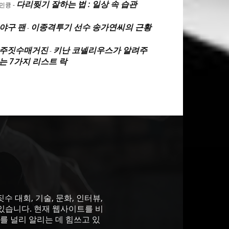
다리찢기 잘하는 법 : 일상 속 습관
민큥
-
야구 팬
이종격투기 선수 송가연씨의 근황
-
주짓수매거진
키난 코넬리우스가 알려주
-
는 7가지 리스트 락
 대회, 기술, 문화, 인터뷰,
있습니다. 현재 웹사이트를 비
를 널리 알리는 데 힘쓰고 있