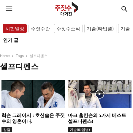
시합일정
주짓수란
주짓수소식
기술(타입별)
기술(
인기 글
Home
Tags
셀프디펜스
셀프디펜스
힉슨 그레이시 : 호신술은 주짓
마크 홉킨슨의 5가지 베스트
수의 영혼이다.
셀프디펜스!
칼럼
기술(타입별)