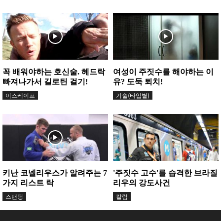
꼭 배워야하는 호신술. 헤드락
여성이 주짓수를 해야하는 이
빠져나가서 길로틴 걸기!
유? 도둑 퇴치!
이스케이프
기술(타입별)
키난 코넬리우스가 알려주는 7
'주짓수 고수'를 습격한 브라질
가지 리스트 락
리우의 강도사건
스탠딩
칼럼