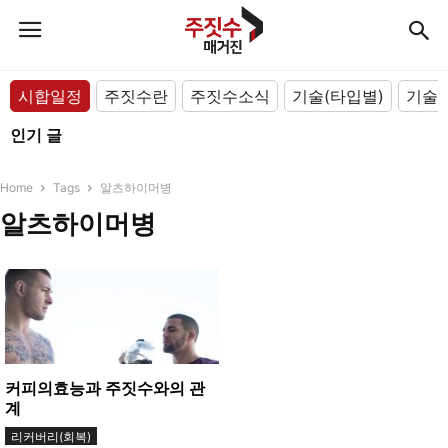
시합일정
주짓수란
주짓수소식
기술(타입별)
기술(
인기 글
Home
Tags
알츠하이머병
알츠하이머병
커피의효능과 주짓수와의 관
계
리커버리(회복)