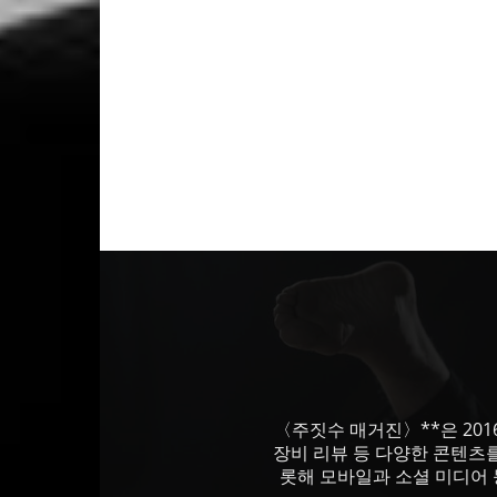
〈주짓수 매거진〉**은 201
장비 리뷰 등 다양한 콘텐츠
롯해 모바일과 소셜 미디어 