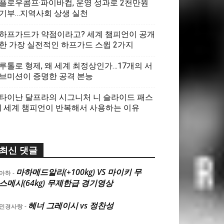
플로우콤프·파이바컵, 운영 성과로 2천만원
기부…지역사회 상생 실천
하프가드가 약점이라고? 세계 챔피언이 공개
한 가장 실전적인 하프가드 스윕 2가지
루톨로 형제, 왜 세계 최정상인가…17개의 서
브미션이 증명한 공격 본능
타이난 달프라의 시그니처 니 슬라이드 패스
| 세계 챔피언이 반복해서 사용하는 이유
최신 댓글
마하메드알리(+100kg) VS 마이키 무
아하
-
스메시(64kg) 무제한급 경기영상
헤너 그레이시 vs 정찬성
민경사랑
-