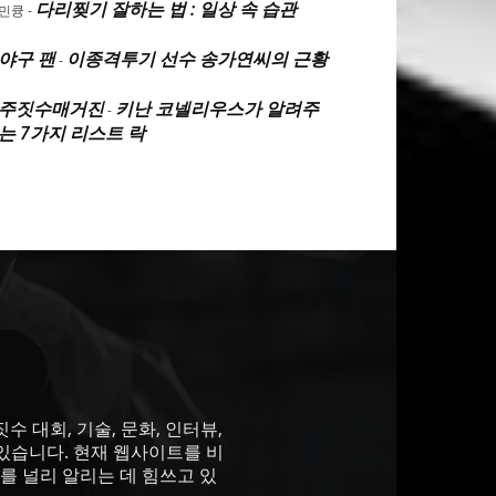
다리찢기 잘하는 법 : 일상 속 습관
민큥
-
야구 팬
이종격투기 선수 송가연씨의 근황
-
주짓수매거진
키난 코넬리우스가 알려주
-
는 7가지 리스트 락
 대회, 기술, 문화, 인터뷰,
있습니다. 현재 웹사이트를 비
를 널리 알리는 데 힘쓰고 있