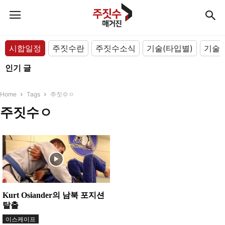
시합일정
주짓수란
주짓수소식
기술(타입별)
기술(
인기 글
Home
Tags
주짓수ㅇ
주짓수ㅇ
Kurt Osiander의 남북 포지션
탈출
이스케이프