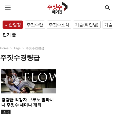
시합일정
주짓수란
주짓수소식
기술(타입별)
기술(
인기 글
Home
Tags
주짓수경량급
주짓수경량급
경량급 최강자 브루노 말파시
니 주짓수 세미나 개최
소식