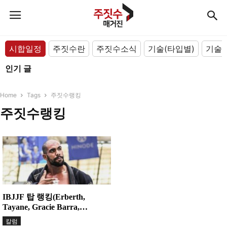
시합일정
주짓수란
주짓수소식
기술(타입별)
기술(
인기 글
Home
Tags
주짓수랭킹
주짓수랭킹
IBJJF 탑 랭킹(Erberth,
Tayane, Gracie Barra,
Alliance)
칼럼