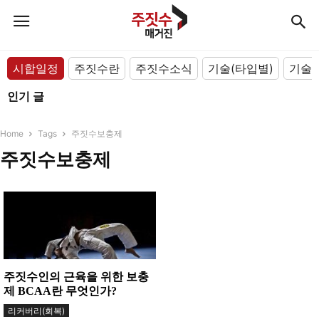
시합일정
주짓수란
주짓수소식
기술(타입별)
기술(
인기 글
Home
Tags
주짓수보충제
주짓수보충제
주짓수인의 근육을 위한 보충
제 BCAA란 무엇인가?
리커버리(회복)