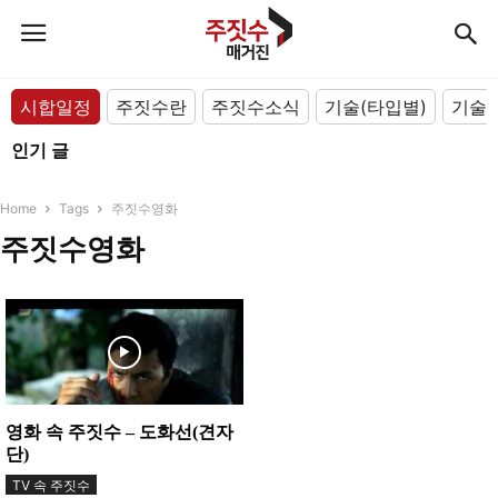
시합일정
주짓수란
주짓수소식
기술(타입별)
기술(
인기 글
Home
Tags
주짓수영화
주짓수영화
영화 속 주짓수 – 도화선(견자
단)
TV 속 주짓수