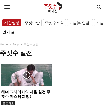
시합일정
주짓수란
주짓수소식
기술(타입별)
기술(
인기 글
Home
Tags
주짓수 실전
주짓수 실전
헤너 그레이시의 서울 실전 주
짓수 마스터 과정!
오픈가드