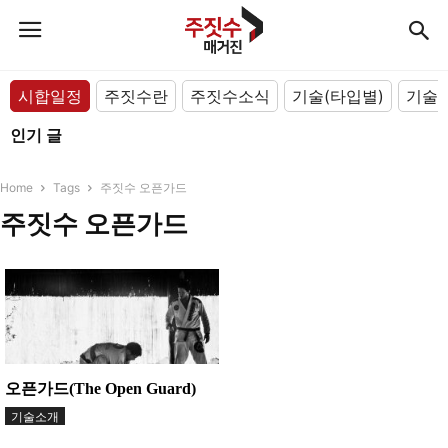
시합일정
주짓수란
주짓수소식
기술(타입별)
기술(
인기 글
Home
Tags
주짓수 오픈가드
주짓수 오픈가드
오픈가드(The Open Guard)
기술소개