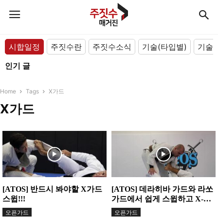
시합일정
주짓수란
주짓수소식
기술(타입별)
기술(
인기 글
Home
Tags
X가드
X가드
[ATOS] 반드시 봐야할 X가드
[ATOS] 데라히바 가드와 라쏘
스윕!!!
가드에서 쉽게 스윕하고 X-가
드로 전환! 그리고 윈드실드...
오픈가드
오픈가드