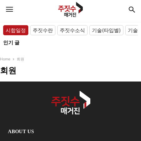
시합일정
주짓수란
주짓수소식
기술(타입별)
기술(
인기 글
Home
회원
회원
ABOUT US