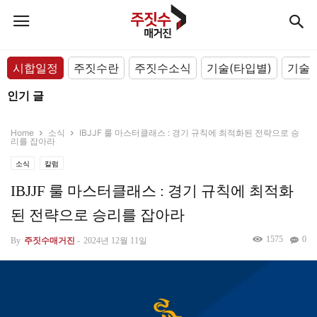
시합일정
주짓수란
주짓수소식
기술(타입별)
기술(
인기 글
Home
소식
IBJJF 룰 마스터클래스 : 경기 규칙에 최적화된 전략으로 승
리를 잡아라
소식
칼럼
IBJJF 룰 마스터클래스 : 경기 규칙에 최적화
된 전략으로 승리를 잡아라
1575
0
By
주짓수매거진
-
2024년 12월 11일