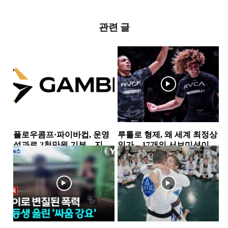
관련 글
플로우콤프·파이바컵, 운영
루톨로 형제, 왜 세계 최정상
성과로 2천만원 기부…지역
인가…17개의 서브미션이
사회 상생 실천
증명한 공격 본능
뉴스
소식