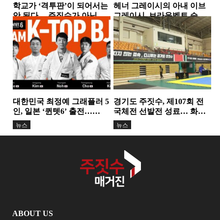
학교가 ‘격투판’이 되어서는
헤너 그레이시의 아내 이브
안 된다… 주짓수가 아닌 폭
그레이시, 브라운벨트 승
력을 배우는 아이들
급…18년간 이어온 헌신과
뉴스
뉴스
성장의 결실
대한민국 최정예 그래플러 5
경기도 주짓수, 제107회 전
인, 일본 ‘퀸텟6’ 출전…
국체전 선발전 성료… 화합
TEAM K-TOP BJJ, 서바이
과 도약의 무대 마련
뉴스
뉴스
벌...
ABOUT US