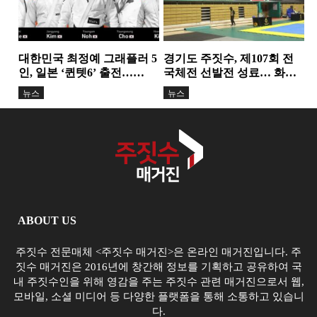
대한민국 최정예 그래플러 5
경기도 주짓수, 제107회 전
인, 일본 ‘퀸텟6’ 출전…
국체전 선발전 성료… 화합
TEAM K-TOP BJJ, 서바이
과 도약의 무대 마련
뉴스
뉴스
벌...
ABOUT US
주짓수 전문매체 <주짓수 매거진>은 온라인 매거진입니다. 주
짓수 매거진은 2016년에 창간해 정보를 기획하고 공유하여 국
내 주짓수인을 위해 영감을 주는 주짓수 관련 매거진으로서 웹,
모바일, 소셜 미디어 등 다양한 플랫폼을 통해 소통하고 있습니
다.