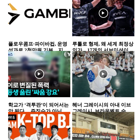
플로우콤프·파이바컵, 운영
루톨로 형제, 왜 세계 최정상
성과로 2천만원 기부…지역
인가…17개의 서브미션이
사회 상생 실천
증명한 공격 본능
뉴스
소식
학교가 ‘격투판’이 되어서는
헤너 그레이시의 아내 이브
안 된다… 주짓수가 아닌 폭
그레이시, 브라운벨트 승
력을 배우는 아이들
급…18년간 이어온 헌신과
뉴스
뉴스
성장의 결실