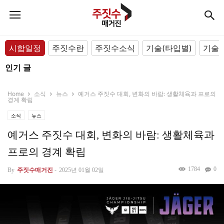
시합일정
주짓수란
주짓수소식
기술(타입별)
기술(
인기 글
Home
소식
뉴스
예거스 주짓수 대회, 변화의 바람: 생활체육과 프로의
경계 확립
소식
뉴스
예거스 주짓수 대회, 변화의 바람: 생활체육과
프로의 경계 확립
1784
0
By
주짓수매거진
-
2025년 01월 02일