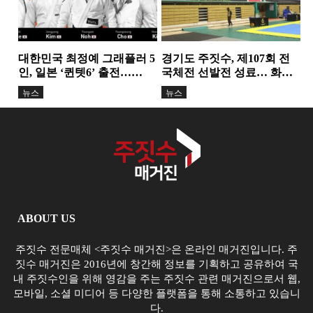
대한민국 최정예 그래플러 5
경기도 주짓수, 제107회 전
인, 일본 ‘퀸텟6’ 출전…
국체전 선발전 성료… 화합
TEAM K-TOP BJJ, 서바이
과 도약의 무대 마련
뉴스
뉴스
벌...
ABOUT US
주짓수 전문매체 <주짓수 매거진>은 온라인 매거진입니다. 주
짓수 매거진은 2016년에 창간해 정보를 기획하고 공유하여 국
내 주짓수인을 위해 영감을 주는 주짓수 관련 매거진으로서 웹,
모바일, 소셜 미디어 등 다양한 플랫폼을 통해 소통하고 있습니
다.