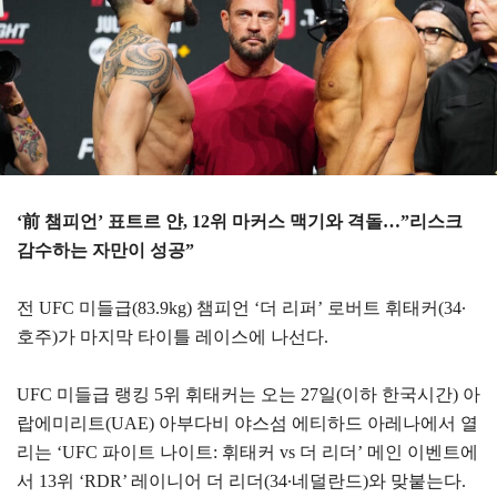
‘前 챔피언’ 표트르 얀, 12위 마커스 맥기와 격돌…”리스크
감수하는 자만이 성공”
전 UFC 미들급(83.9kg) 챔피언 ‘더 리퍼’ 로버트 휘태커(34∙
호주)가 마지막 타이틀 레이스에 나선다.
UFC 미들급 랭킹 5위 휘태커는 오는 27일(이하 한국시간) 아
랍에미리트(UAE) 아부다비 야스섬 에티하드 아레나에서 열
리는 ‘UFC 파이트 나이트: 휘태커 vs 더 리더’ 메인 이벤트에
서 13위 ‘RDR’ 레이니어 더 리더(34∙네덜란드)와 맞붙는다.