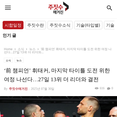
시합일정
주짓수란
주짓수소식
기술(타입별)
기술(
인기 글
Home
소식
뉴스
‘前 챔피언’ 휘태커, 마지막 타이틀 도전 위한 여정 나
선다…27일 13위 더 리더와...
소식
뉴스
‘前 챔피언’ 휘태커, 마지막 타이틀 도전 위한
여정 나선다…27일 13위 더 리더와 결전
616
0
By
주짓수매거진
-
2025년 07월 30일