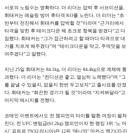
서로의 노림수는 명확하다. 더 리더는 압박 후 서브미션을,
휘태커는 레슬링 방어 후타격 KO를 노린다. 더 리더는 “초
반부터 전진해서 휘태커를 압박할 것”이라며 “근거리에서
타격을 맞힌 후 테이크다운 해 초크로 항복을 받겠다”고 다
짐했다. 휘태커는 “그가 접근하려고 할 때마다 타격으로 대
가를 치르게 해주겠다”며 “테이크다운을 막고, 주먹맛을 보
여주겠다”고 말했다.
지난 25일 휘태커는 84.1kg, 더 리더는 84.4kg으로 계체에 통
과했다. 더 리더는 “컨디션은 좋고, 열심히 노력했다”며 “그
를 끝낼 수 있을지, 없을지 한번 두고보자”고 출사표를 던졌
다. 휘태커는 “화끈한 경기가 될 것”이라며 “지켜봐달라”고
마지막 메시지를 전했다.
코메인 이벤트에서도 전 챔피언의 타이틀 탈환 여정이 펼쳐
진다. 전 UFC 밴텀급(61.2kg) 챔피언이자 현 랭킹 3위 ‘노 머
시’ 표트르 얀(32∙러시아)은 12위 ‘매니악’ 마커스 맥기(35∙미