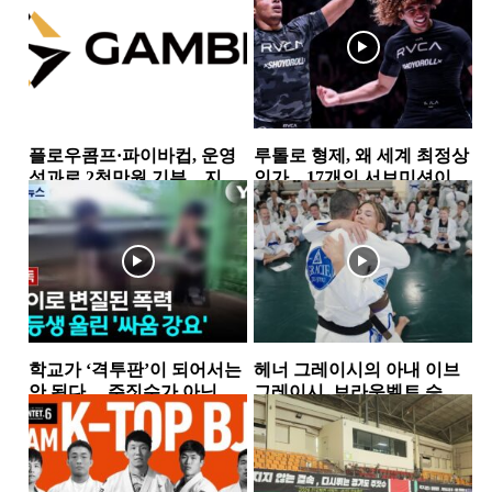
플로우콤프·파이바컵, 운영
루톨로 형제, 왜 세계 최정상
성과로 2천만원 기부…지역
인가…17개의 서브미션이
사회 상생 실천
증명한 공격 본능
뉴스
소식
학교가 ‘격투판’이 되어서는
헤너 그레이시의 아내 이브
안 된다… 주짓수가 아닌 폭
그레이시, 브라운벨트 승
력을 배우는 아이들
급…18년간 이어온 헌신과
뉴스
뉴스
성장의 결실