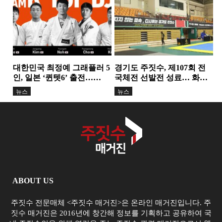
성장의 결실
대한민국 최정예 그래플러 5
경기도 주짓수, 제107회 전
인, 일본 ‘퀸텟6’ 출전…
국체전 선발전 성료… 화합
TEAM K-TOP BJJ, 서바이
과 도약의 무대 마련
뉴스
뉴스
벌...
ABOUT US
주짓수 전문매체 <주짓수 매거진>은 온라인 매거진입니다. 주
짓수 매거진은 2016년에 창간해 정보를 기획하고 공유하여 국