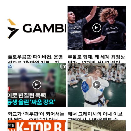
플로우콤프·파이바컵, 운영
루톨로 형제, 왜 세계 최정상
성과로 2천만원 기부…지역
인가…17개의 서브미션이
사회 상생 실천
증명한 공격 본능
뉴스
소식
학교가 ‘격투판’이 되어서는
헤너 그레이시의 아내 이브
안 된다… 주짓수가 아닌 폭
그레이시, 브라운벨트 승
력을 배우는 아이들
급…18년간 이어온 헌신과
뉴스
뉴스