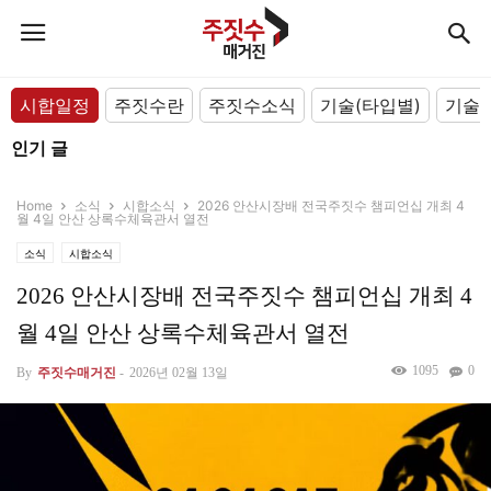
시합일정
주짓수란
주짓수소식
기술(타입별)
기술(
인기 글
Home
소식
시합소식
2026 안산시장배 전국주짓수 챔피언십 개최 4
월 4일 안산 상록수체육관서 열전
소식
시합소식
2026 안산시장배 전국주짓수 챔피언십 개최 4
월 4일 안산 상록수체육관서 열전
1095
0
By
주짓수매거진
-
2026년 02월 13일