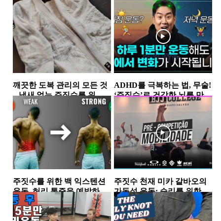
깨끗한 도복 관리의 모든 것
ADHD를 극복하는 법, 무술!
– 냄새 없는 주짓수를 위한
‘주짓수’로 건강한 뇌를 만들
세탁법
어 보자
훈련장비
리커버리(회복)
주짓수를 위한 백 익스텐션
주짓수 천재 미카 갈바오의
운동, 허리 통증을 예방하고
가동성 운동: 승리를 위한 필
줄이는 비결
수 요소
리커버리(회복)
리커버리(회복)