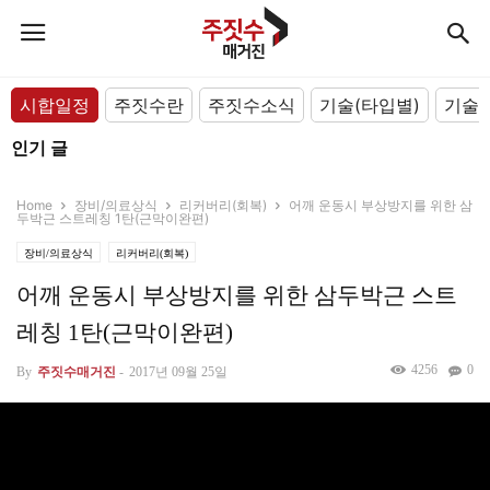
시합일정
주짓수란
주짓수소식
기술(타입별)
기술(
인기 글
Home
장비/의료상식
리커버리(회복)
어깨 운동시 부상방지를 위한 삼
두박근 스트레칭 1탄(근막이완편)
장비/의료상식
리커버리(회복)
어깨 운동시 부상방지를 위한 삼두박근 스트
레칭 1탄(근막이완편)
4256
0
By
주짓수매거진
-
2017년 09월 25일