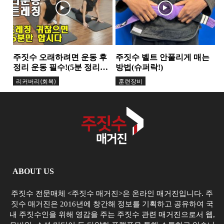
주짓수 오래하려면 운동 후
주짓수 벨트 안풀리게 매는
정리 운동 필수!(5분 정리운
방법(슈퍼락!)
동)
리커버리(회복)
훈련장비
ABOUT US
주짓수 전문매체 <주짓수 매거진>은 온라인 매거진입니다. 주
짓수 매거진은 2016년에 창간해 정보를 기획하고 공유하여 국
내 주짓수인을 위해 영감을 주는 주짓수 관련 매거진으로서 웹,