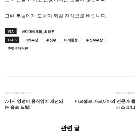
그런 분들에게 도움이 되길 진심으로 바랍니다.
VIA
바디메이크업_최창우
TAGS
어깨부상
주짓수
어깨통증
주짓수부상
주짓수매거진
Previous article
Next article
7가지 엉덩이 움직임이 개선되
마르셀로 가르시아의 전문가 클
는 솔로 드릴!
래스 H/L!
관련 글