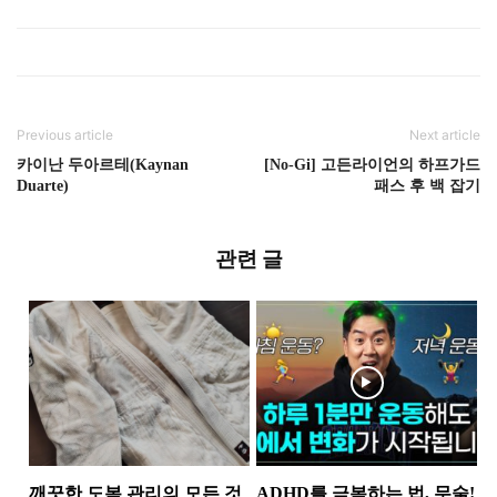
Previous article
Next article
카이난 두아르테(Kaynan
[No-Gi] 고든라이언의 하프가드
Duarte)
패스 후 백 잡기
관련 글
깨끗한 도복 관리의 모든 것
ADHD를 극복하는 법, 무술!