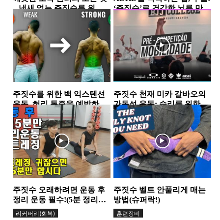
– 냄새 없는 주짓수를 위한
‘주짓수’로 건강한 뇌를 만들
세탁법
어 보자
훈련장비
리커버리(회복)
주짓수를 위한 백 익스텐션
주짓수 천재 미카 갈바오의
운동, 허리 통증을 예방하고
가동성 운동: 승리를 위한 필
줄이는 비결
수 요소
리커버리(회복)
리커버리(회복)
주짓수 오래하려면 운동 후
주짓수 벨트 안풀리게 매는
정리 운동 필수!(5분 정리운
방법(슈퍼락!)
동)
리커버리(회복)
훈련장비