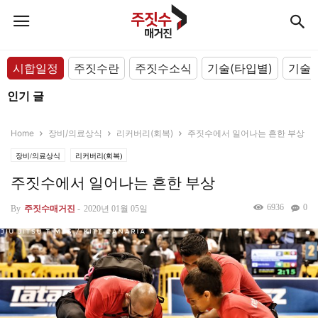
시합일정
주짓수란
주짓수소식
기술(타입별)
기술(
인기 글
Home
장비/의료상식
리커버리(회복)
주짓수에서 일어나는 흔한 부상
장비/의료상식
리커버리(회복)
주짓수에서 일어나는 흔한 부상
6936
0
By
주짓수매거진
-
2020년 01월 05일