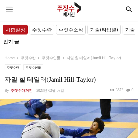
시합일정
주짓수란
주짓수소식
기술(타입별)
기술(
인기 글
Home
주짓수란
주짓수인물
자밀 힐 테일러(Jamil Hill-Taylor)
주짓수란
주짓수인물
자밀 힐 테일러(Jamil Hill-Taylor)
3672
0
By
주짓수매거진
-
2023년 02월 08일