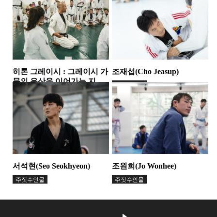
주짓수인물
주짓수인물
히론 그레이시 : 그레이시 가
조재섭(Cho Jeasup)
문의 유산을 이어가는 지도
주짓수인물
자
주짓수인물
서석현(Seo Seokhyeon)
조원희(Jo Wonhee)
주짓수인물
주짓수인물