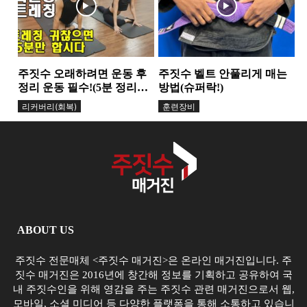
주짓수 오래하려면 운동 후
주짓수 벨트 안풀리게 매는
정리 운동 필수!(5분 정리운
방법(슈퍼락!)
동)
리커버리(회복)
훈련장비
ABOUT US
주짓수 전문매체 <주짓수 매거진>은 온라인 매거진입니다. 주
짓수 매거진은 2016년에 창간해 정보를 기획하고 공유하여 국
내 주짓수인을 위해 영감을 주는 주짓수 관련 매거진으로서 웹,
모바일, 소셜 미디어 등 다양한 플랫폼을 통해 소통하고 있습니