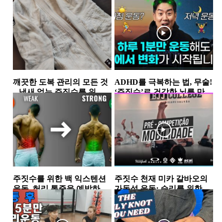
깨끗한 도복 관리의 모든 것
ADHD를 극복하는 법, 무술!
– 냄새 없는 주짓수를 위한
‘주짓수’로 건강한 뇌를 만들
세탁법
어 보자
훈련장비
리커버리(회복)
주짓수를 위한 백 익스텐션
주짓수 천재 미카 갈바오의
운동, 허리 통증을 예방하고
가동성 운동: 승리를 위한 필
줄이는 비결
수 요소
리커버리(회복)
리커버리(회복)