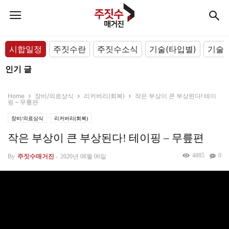
시합일정
주짓수란
주짓수소식
기술(타입별)
기술(
인기 글
Home
장비/의료상식
리커버리(회복)
작은 부상이 큰 부상된다! 테이
핑 – 무릎편
장비/의료상식
리커버리(회복)
작은 부상이 큰 부상된다! 테이핑 – 무릎편
4885
0
By
주짓수매거진
-
2020년 08월 06일