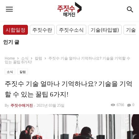
시합일정
주짓수란
주짓수소식
기술(타입별)
기술(
인기 글
Home
소식
칼럼
주짓수 기술 얼마나 기억하나요? 기술을 기억할 수
있는 꿀팁 6가지!
소식
칼럼
주짓수 기술 얼마나 기억하나요? 기술을 기억
할 수 있는 꿀팁 6가지!
6766
0
By
주짓수매거진
-
2021년 03월 25일