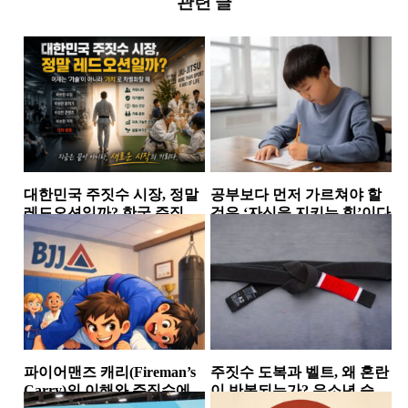
관련 글
대한민국 주짓수 시장, 정말
공부보다 먼저 가르쳐야 할
레드오션일까? 한국 주짓수
것은 ‘자신을 지키는 힘’이다
시장에서 살아남는 체육관
칼럼
소식
들의 공통점
파이어맨즈 캐리(Fireman’s
주짓수 도복과 벨트, 왜 혼란
Carry)의 이해와 주짓수에서
이 반복되는가? 유소년 승급