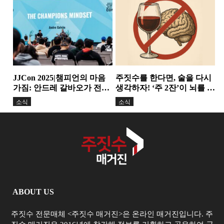
의 활용
논란이 던진 구조적...
스탠딩
칼럼
JJCon 2025|챔피언의 마음
주짓수를 한다면, 술을 다시
가짐: 안드레 갈바오가 전한
생각하자! ‘주 2잔’이 뇌를 줄
정신력과 변화의 힘
인다. 기술보다 더...
소식
소식
ABOUT US
주짓수 전문매체 <주짓수 매거진>은 온라인 매거진입니다. 주