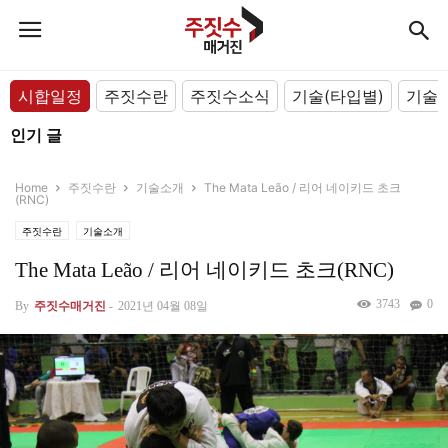
시합일정
주짓수란
주짓수소식
기술(타입별)
기술(
인기 글
Home
주짓수란
기술소개
The Mata Leão / 리어 네이키드 초크
(RNC)
주짓수란
기술소개
The Mata Leão / 리어 네이키드 초크(RNC)
3743
0
By
주짓수매거진
-
2021년 04월 08일