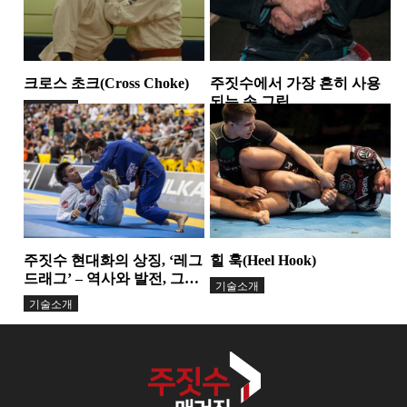
크로스 초크(Cross Choke)
주짓수에서 가장 흔히 사용
되는 손 그립
기술소개
기술소개
주짓수 현대화의 상징, ‘레그
힐 훅(Heel Hook)
드래그’ – 역사와 발전, 그리
기술소개
고 선두 선수들
기술소개