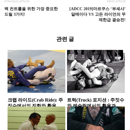
Previous article
Next article
백 컨트롤을 위한 가장 중요한
[ADCC 2019]마르쿠스 ‘부셰샤’
드릴 3가지!
알메이다 VS 고든 라이언의 무
제한급 결승전!
관련 글
크랩 라이드(Crab Ride): 주
트럭(Truck) 포지션 : 주짓수
짓수에서의 진화와 활용
와 레슬링에서의 활용과 발
전
기술소개
기술소개