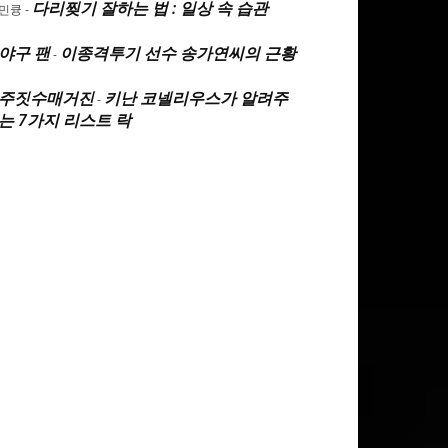
다리찢기 잘하는 법 : 일상 속 습관
민큥
-
야구 팬
이종격투기 선수 송가연씨의 근황
-
주짓수매거진
키난 코넬리우스가 알려주
-
는 7가지 리스트 락