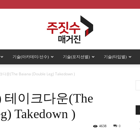
기술(아카데미/선수)
기술(포지션별)
기술(타입별)
주
The Baiana (Double Leg) Takedown )
 테이크다운(The
짓
eg) Takedown )
4638
0