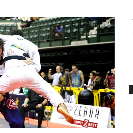
수
매
거
진