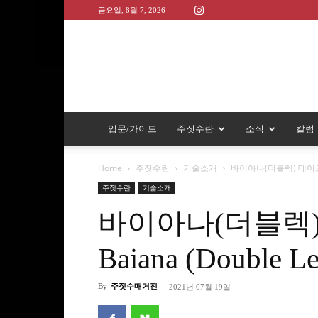
금요일, 8월 7, 2026
입문/가이드
주짓수란
소식
칼럼
Home
주짓수란
기술소개
바이아나(더블렉) 테이크다운(
주짓수란
기술소개
바이아나(더블렉)
Baiana (Double L
By
주짓수매거진
-
2021년 07월 19일