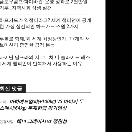
플로우콤프·파이바컵, 운영 성과로 2천만원
기부…지역사회 상생 실천
하프가드가 약점이라고? 세계 챔피언이 공개
한 가장 실전적인 하프가드 스윕 2가지
루톨로 형제, 왜 세계 최정상인가…17개의 서
브미션이 증명한 공격 본능
타이난 달프라의 시그니처 니 슬라이드 패스
| 세계 챔피언이 반복해서 사용하는 이유
최신 댓글
마하메드알리(+100kg) VS 마이키 무
아하
-
스메시(64kg) 무제한급 경기영상
헤너 그레이시 vs 정찬성
민경사랑
-