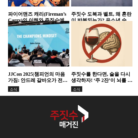
파이어맨즈 캐리(Fireman’s
주짓수 도복과 벨트, 왜 혼란
Carry)의 이해와 주짓수에서
이 반복되는가? 유소년 승급
의 활용
논란이 던진 구조적...
스탠딩
소식
JJCon 2025|챔피언의 마음
주짓수를 한다면, 술을 다시
가짐: 안드레 갈바오가 전한
생각하자! ‘주 2잔’이 뇌를 줄
정신력과 변화의 힘
인다. 기술보다 더...
소식
소식