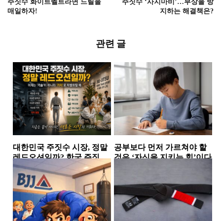
주짓수 화이트벨트라면 드릴을
주짓수 ‘사지마비’…부상을 방
매일하자!
지하는 해결책은?
관련 글
대한민국 주짓수 시장, 정말
공부보다 먼저 가르쳐야 할
레드오션일까? 한국 주짓수
것은 ‘자신을 지키는 힘’이다
시장에서 살아남는 체육관
소식
칼럼
들의 공통점