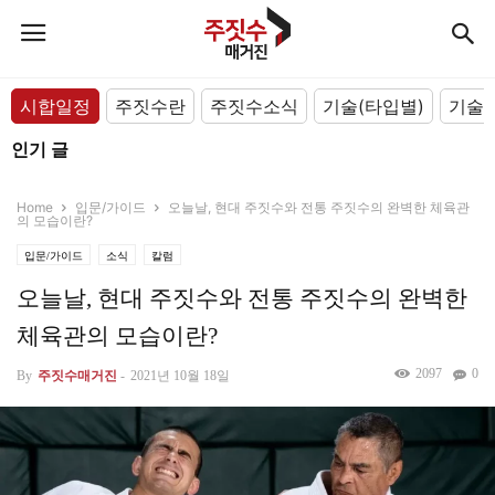
시합일정
주짓수란
주짓수소식
기술(타입별)
기술(
인기 글
Home
입문/가이드
오늘날, 현대 주짓수와 전통 주짓수의 완벽한 체육관
의 모습이란?
입문/가이드
소식
칼럼
오늘날, 현대 주짓수와 전통 주짓수의 완벽한
체육관의 모습이란?
2097
0
By
주짓수매거진
-
2021년 10월 18일